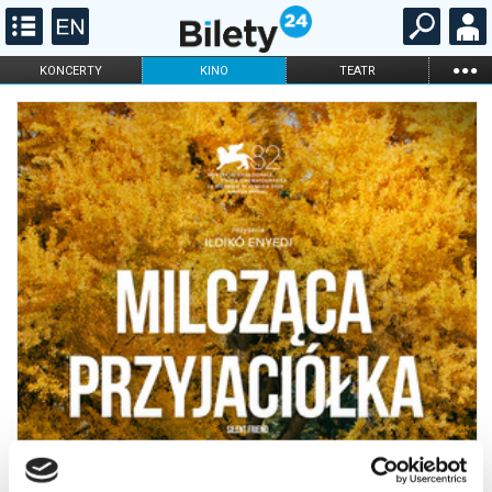
...
KONCERTY
KINO
TEATR
KABARET I
FILHARMONIA
OPERA I BALET
STAND-UP
DLA DZIECI
ONLINE
KARNETY