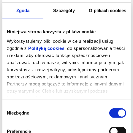
Zgoda
Szczegóły
O plikach cookies
Niniejsza strona korzysta z plików cookie
Wykorzystujemy pliki cookie w celu realizacji usług
zgodnie z
Polityką cookies
, do spersonalizowania treści
i reklam, aby oferować funkcje społecznościowe i
analizować ruch w naszej witrynie. Informacje o tym, jak
korzystasz z naszej witryny, udostępniamy partnerom
społecznościowym, reklamowym i analitycznym.
Partnerzy mogą połączyć te informacje z innymi danymi
Milcząca przyjaciółka
otrzymanymi od Ciebie lub uzyskanymi podczas
korzystania z ich usług.
W sercu uniwersyteckiego ogrodu botanicznego rośnie okazały
Wybór
miłorząb japoński (gingko biloba), który na przestrzeni wieku staje
Niezbędne
zgody
się niemym świadkiem i uczestnikiem historii trojga nieznajomych.
Zdeterminowana dziewczyna walczy o miejsce na wydziale
botaniki, szukając w cieniu drzewa schronienia przed
uprzedzeniami zdominowanego przez mężczyzn świata nauki.
Samotny student, który nigdy nie zwracał uwagi na rośliny, w jego
Preferencje