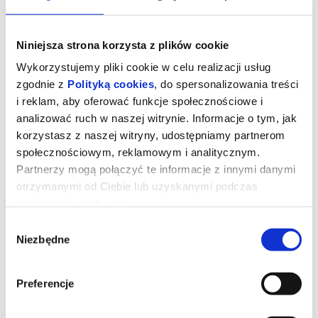
Niniejsza strona korzysta z plików cookie
Wykorzystujemy pliki cookie w celu realizacji usług
zgodnie z
Polityką cookies
, do spersonalizowania treści
i reklam, aby oferować funkcje społecznościowe i
analizować ruch w naszej witrynie. Informacje o tym, jak
korzystasz z naszej witryny, udostępniamy partnerom
społecznościowym, reklamowym i analitycznym.
Partnerzy mogą połączyć te informacje z innymi danymi
otrzymanymi od Ciebie lub uzyskanymi podczas
korzystania z ich usług.
Miłość w czasach apokalipsy
Wybór
Niezbędne
zgody
Adam, właściciel hotelu dla zwierząt cierpiący na depresję, po
zakupie urządzenia do światłoterapii zakochuje się w Tinie,
Preferencje
przedstawicielce obsługi klienta, która pomaga mu skonfigurować
urządzenie przez telefon, i wyrusza w podróż, aby ją odnaleźć.