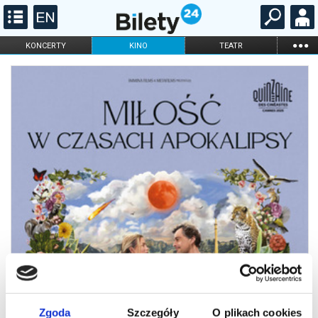
...
KONCERTY
KINO
TEATR
KABARET I
FILHARMONIA
OPERA I BALET
STAND-UP
DLA DZIECI
ONLINE
KARNETY
Zgoda
Szczegóły
O plikach cookies