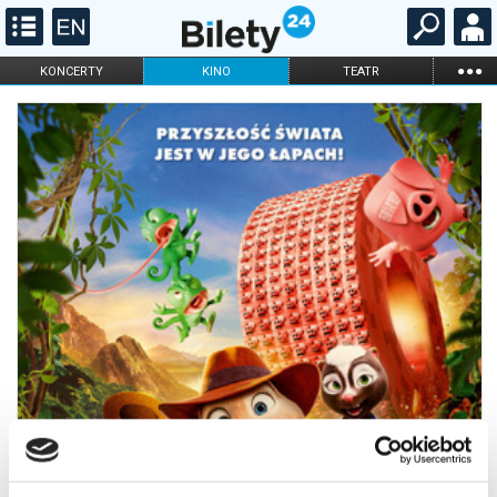
...
KONCERTY
KINO
TEATR
KABARET I
FILHARMONIA
OPERA I BALET
STAND-UP
DLA DZIECI
ONLINE
KARNETY