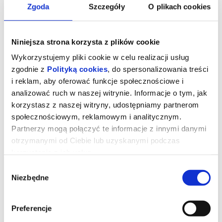
Zgoda
Szczegóły
O plikach cookies
Niniejsza strona korzysta z plików cookie
Wykorzystujemy pliki cookie w celu realizacji usług
zgodnie z
Polityką cookies
, do spersonalizowania treści
i reklam, aby oferować funkcje społecznościowe i
analizować ruch w naszej witrynie. Informacje o tym, jak
korzystasz z naszej witryny, udostępniamy partnerom
społecznościowym, reklamowym i analitycznym.
Partnerzy mogą połączyć te informacje z innymi danymi
otrzymanymi od Ciebie lub uzyskanymi podczas
korzystania z ich usług.
Kurozając i świątynia Świstaka
Wybór
Niezbędne
zgody
Gdy wyjątkowy pół kurczak, pół zając odkrywa, że nie jest sam i
ma siostrę, a cały gatunek kurozająców potrzebuje ratunku,
wyrusza w ryzykowną podróż do legendarnej Świątyni Świstaka.
Preferencje
Tylko ukryta tam moc może odmienić ich los. Przed nim
niebezpieczna droga, przeciwnicy gotowi na wszystko i decyzja,