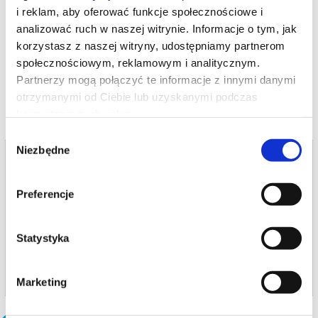
reżyseria: Andrew Stanton, McKenna Harris
i reklam, aby oferować funkcje społecznościowe i
*******
analizować ruch w naszej witrynie. Informacje o tym, jak
Bezpieczne zakupy w Bilety24. W przypadku odwołania
korzystasz z naszej witryny, udostępniamy partnerom
wydarzenia, gwarantujemy automatyczny zwrot środków
potwierdzony komunikatem wysyłanym na adres e-mail, podany
społecznościowym, reklamowym i analitycznym.
podczas zakupu.
Partnerzy mogą połączyć te informacje z innymi danymi
otrzymanymi od Ciebie lub uzyskanymi podczas
korzystania z ich usług.
Wybór
Niezbędne
zgody
Bilety na termin:
17.06.2026 , g. 15:00 (środa)
Preferencje
17.06.2026 , g. 15:00
Kielce
Kino Moskwa w Kielcach - Sala Duż...
Statystyka
info
Marketing