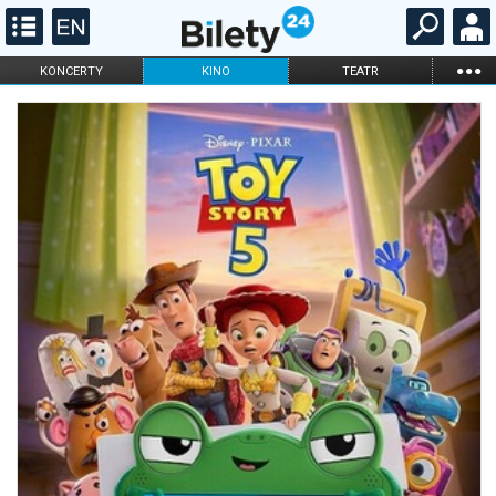
...
KONCERTY
KINO
TEATR
KABARET I
FILHARMONIA
OPERA I BALET
STAND-UP
DLA DZIECI
ONLINE
KARNETY