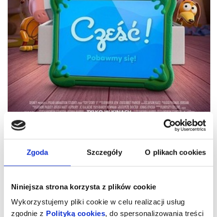
Toy Story 5
Zgoda
Szczegóły
O plikach cookies
Kowboj Chudy wraz z przyjaciółmi mierzy się z nową technologią
Niniejsza strona korzysta z plików cookie
popularną wśród dzieci.
Wykorzystujemy pliki cookie w celu realizacji usług
produkcja: Japonia, USA, 2026, 102′, od lat:
gatunek: animacja, przygodowy
zgodnie z
Polityką cookies
, do spersonalizowania treści