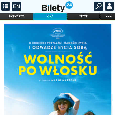
...
KONCERTY
KINO
TEATR
KABARET I
FILHARMONIA
OPERA I BALET
STAND-UP
DLA DZIECI
ONLINE
KARNETY