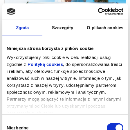
Zgoda
Szczegóły
O plikach cookies
Niniejsza strona korzysta z plików cookie
Wykorzystujemy pliki cookie w celu realizacji usług
zgodnie z
Polityką cookies
, do spersonalizowania treści
i reklam, aby oferować funkcje społecznościowe i
analizować ruch w naszej witrynie. Informacje o tym, jak
Wolność po włosku - napisy
korzystasz z naszej witryny, udostępniamy partnerom
społecznościowym, reklamowym i analitycznym.
Partnerzy mogą połączyć te informacje z innymi danymi
Najnowszy film Mario Martone („Nostalgia”) to elektryzujący
otrzymanymi od Ciebie lub uzyskanymi podczas
portret Goliardy Sapienzy – złodziejki, kochanki, więźniarki,
niepokornej ikony wolności, a także jednej z najwybitniejszych
korzystania z ich usług.
współczesnych włoskich pisarek. Ta dojrzała, wyzwolona kobieta
w świecie przemocy i politycznych napięć nie traci z oczu swojej
Wybór
wrażliwości i pasji, a przede wszystkim nie daje sobie odebrać
Niezbędne
prawa do życia na własnych zasadach. W postać Sapienzy wciela
zgody