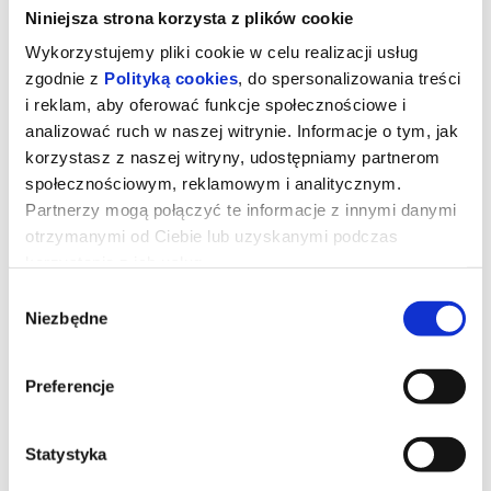
Niniejsza strona korzysta z plików cookie
Wykorzystujemy pliki cookie w celu realizacji usług
zgodnie z
Polityką cookies
, do spersonalizowania treści
i reklam, aby oferować funkcje społecznościowe i
analizować ruch w naszej witrynie. Informacje o tym, jak
korzystasz z naszej witryny, udostępniamy partnerom
społecznościowym, reklamowym i analitycznym.
Partnerzy mogą połączyć te informacje z innymi danymi
otrzymanymi od Ciebie lub uzyskanymi podczas
korzystania z ich usług.
Wybór
Drzewo magii
Niezbędne
zgody
Preferencje
Współczesna rodzina przeprowadza się na wieś, gdzie dzieci
odkrywają magiczne drzewo zamieszkane przez ekscentryczne
istoty. Zostają przeniesione do fantastycznych krain, a
przeżywane tam przygody pomagają im odbudować rodzinne
więzi.
Statystyka
*******