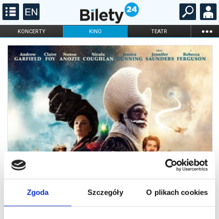
...
KONCERTY
KINO
TEATR
KABARET I
FILHARMONIA
OPERA I BALET
STAND-UP
DLA DZIECI
ONLINE
KARNETY
Zgoda
Szczegóły
O plikach cookies