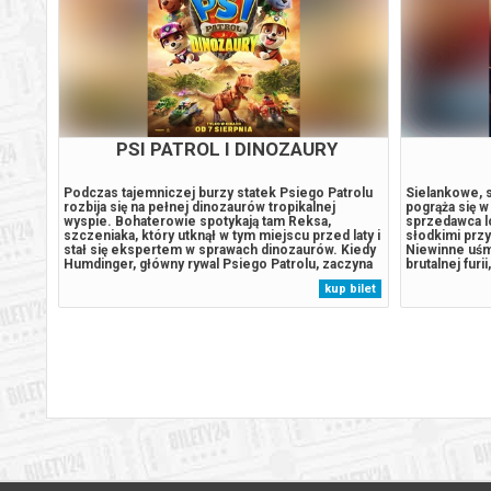
PSI PATROL I DINOZAURY
AND
Podczas tajemniczej burzy statek Psiego Patrolu
Nowy show pt.
rozbija się na pełnej dinozaurów tropikalnej
hołd dla rodz
 2016
wyspie. Bohaterowie spotykają tam Reksa,
wszystko się 
 na
szczeniaka, który utknął w tym miejscu przed laty i
jego Orkiestr
a
stał się ekspertem w sprawach dinozaurów. Kiedy
wystąpili na 
Humdinger, główny rywal Psiego Patrolu, zaczyna
się wtedy w l
emię.
lekkomyślnie eksploatować zasoby naturalne
powietrzu. P
 bilet
kup bilet
yne
wyspy, doprowadza do wybuchu ogromnego,
tego typu kon
Owen.W
uśpionego od lat wulkanu. Psi Patrol...
niebem, usia