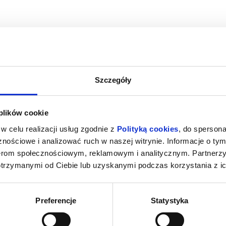
Szczegóły
A
PSI PATROL I DINOZAURY
 plików cookie
łupca
09.08.2026, Słupca
09.0
w celu realizacji usług zgodnie z
Polityką cookies
, do spersona
kup bilet
kup bilet
nościowe i analizować ruch w naszej witrynie. Informacje o tym
nerom społecznościowym, reklamowym i analitycznym. Partnerz
otrzymanymi od Ciebie lub uzyskanymi podczas korzystania z ic
Preferencje
Statystyka