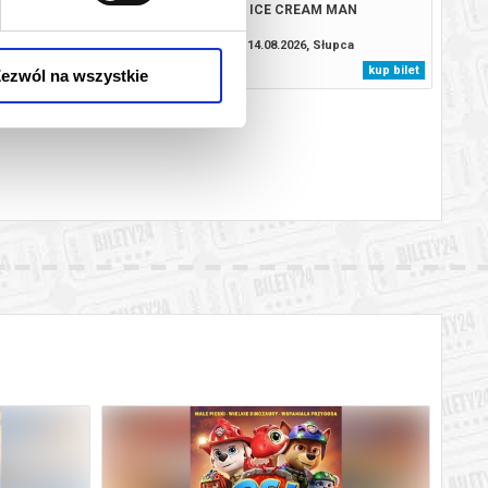
TROL I DINOZAURY
ICE CREAM MAN
8.2026, Słupca
14.08.2026, Słupca
kup bilet
kup bilet
ezwól na wszystkie