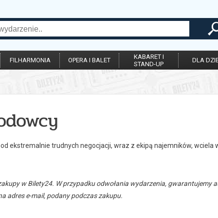
KABARET I
FILHARMONIA
OPERA I BALET
DLA DZIE
STAND-UP
odowcy
 od ekstremalnie trudnych negocjacji, wraz z ekipą najemników, wciela
zakupy w Bilety24. W przypadku odwołania wydarzenia, gwarantujemy
a adres e-mail, podany podczas zakupu.