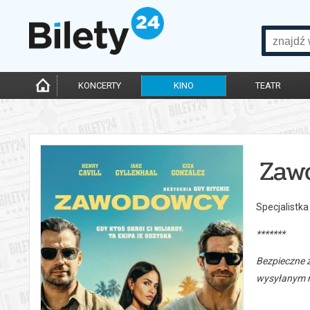
KONCERTY
KINO
TEATR
Zaw
Specjalistka
*******
Bezpieczne 
wysyłanym n