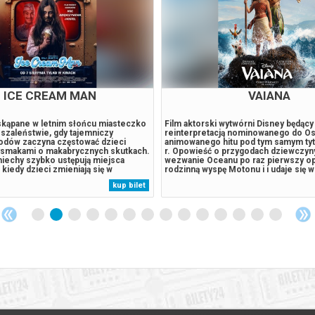
RÉ RIEU. NIECH ŻYJE
PSI PATROL I DINOZ
MAASTRICHT!
 „Niech żyje Maastricht!” to radosny
Podczas tajemniczej burzy statek Ps
innego miasta Maestra, w którym
rozbija się na pełnej dinozaurów trop
zaczęło. 20 lat temu André Rieu i
wyspie. Bohaterowie spotykają tam R
a Johanna Straussa po raz pierwszy
szczeniaka, który utknął w tym miejsc
Vrijthof. Średniowieczny plac zamienił
stał się ekspertem w sprawach dinoz
śniącą salę balową na świeżym
Humdinger, główny rywal Psiego Patr
ubliczność wysłuchała pierwszego
lekkomyślnie eksploatować zasoby n
kup bilet
certu, a wszystko pod letnim
wyspy, doprowadza do wybuchu ogr
nym migoczącymi gwiazdami....
uśpionego od lat wulkanu. Psi Patrol..