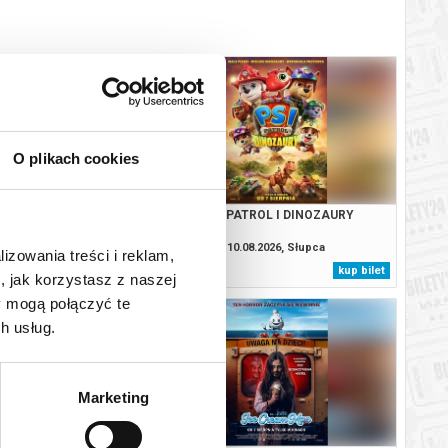
O plikach cookies
VAIANA
PSI PATROL I DINOZAURY
8.2026, Słupca
10.08.2026, Słupca
lizowania treści i reklam,
kup bilet
kup bilet
, jak korzystasz z naszej
y mogą połączyć te
h usług.
Marketing