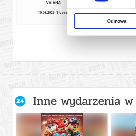
VAIANA
PSI PATROL I D
10.08.2026, Słupca
11.08.2026, S
kup bilet
Odmowa
Inne wydarzenia w 