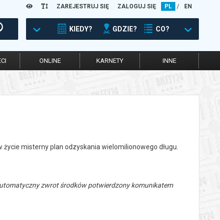
ZAREJESTRUJ SIĘ
ZALOGUJ SIĘ
PL
/
EN
KIEDY?
GDZIE?
CO?
CI
ONLINE
KARNETY
INNE
 w życie misterny plan odzyskania wielomilionowego długu.
 automatyczny zwrot środków potwierdzony komunikatem