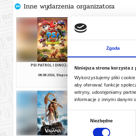
Inne wydarzenia organizatora
Zgoda
PSI PATROL I DINOZAURY
VAIAN
Niniejsza strona korzysta z
08.08.2026, Słupca
08.08.2026, S
Wykorzystujemy pliki cookie 
kup bilet
aby oferować funkcje społecz
witryny, udostępniamy part
informacje z innymi danymi 
Wybór
Niezbędne
zgody