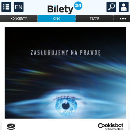
...
KONCERTY
KINO
TEATR
KABARET I
FILHARMONIA
OPERA I BALET
STAND-UP
DLA DZIECI
ONLINE
KARNETY