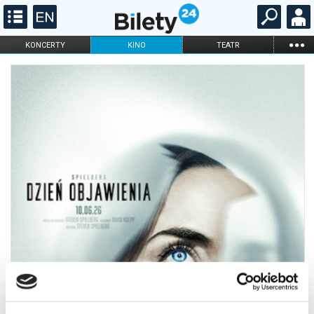
...
KONCERTY
KINO
TEATR
KABARET I
FILHARMONIA
OPERA I BALET
STAND-UP
DLA DZIECI
ONLINE
KARNETY