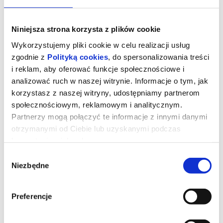
Niniejsza strona korzysta z plików cookie
Wykorzystujemy pliki cookie w celu realizacji usług
zgodnie z
Polityką cookies
, do spersonalizowania treści
i reklam, aby oferować funkcje społecznościowe i
analizować ruch w naszej witrynie. Informacje o tym, jak
korzystasz z naszej witryny, udostępniamy partnerom
społecznościowym, reklamowym i analitycznym.
Partnerzy mogą połączyć te informacje z innymi danymi
otrzymanymi od Ciebie lub uzyskanymi podczas
korzystania z ich usług.
Ojczyzna
Wybór
Niezbędne
zgody
"Ojczyzna" opowiada o relacji między Thomasem Mannem
(Hanns Zischler), laureatem Nagrody Nobla w dziedzinie literatury,
a jego córką Eriką (Sandra Hüller) – aktorką i pisarką. Akcja
Preferencje
rozgrywa się w szczytowym okresie zimnej wojny. Ojciec i córka
wyruszają w trudną, pełną emocji podróż czarnym Buickiem przez
zrujnowane Niemcy – z Frankfurtu pod kontrolą amerykańską do
Weimaru pod wpływem sowieckim. Po raz pierwszy od wojny