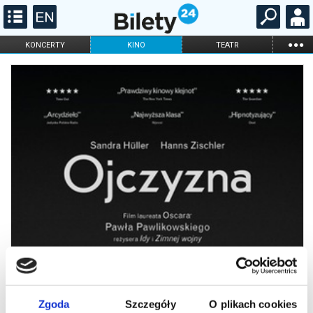
...
KONCERTY
KINO
TEATR
KABARET I
FILHARMONIA
OPERA I BALET
STAND-UP
DLA DZIECI
ONLINE
KARNETY
Zgoda
Szczegóły
O plikach cookies