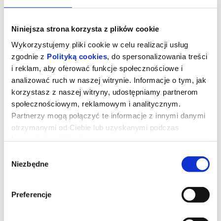
Niniejsza strona korzysta z plików cookie
Wykorzystujemy pliki cookie w celu realizacji usług
zgodnie z
Polityką cookies
, do spersonalizowania treści
i reklam, aby oferować funkcje społecznościowe i
analizować ruch w naszej witrynie. Informacje o tym, jak
korzystasz z naszej witryny, udostępniamy partnerom
społecznościowym, reklamowym i analitycznym.
Partnerzy mogą połączyć te informacje z innymi danymi
otrzymanymi od Ciebie lub uzyskanymi podczas
korzystania z ich usług.
Ojczyzna
Wybór
Niezbędne
zgody
"Ojczyzna" opowiada o relacji między Thomasem Mannem
(Hanns Zischler), laureatem Nagrody Nobla w dziedzinie literatury,
a jego córką Eriką (Sandra Hüller) – aktorką i pisarką. Akcja
Preferencje
rozgrywa się w szczytowym okresie zimnej wojny. Ojciec i córka
wyruszają w trudną, pełną emocji podróż czarnym Buickiem przez
zrujnowane Niemcy – z Frankfurtu pod kontrolą amerykańską do
Weimaru pod wpływem sowieckim. Po raz pierwszy od wojny