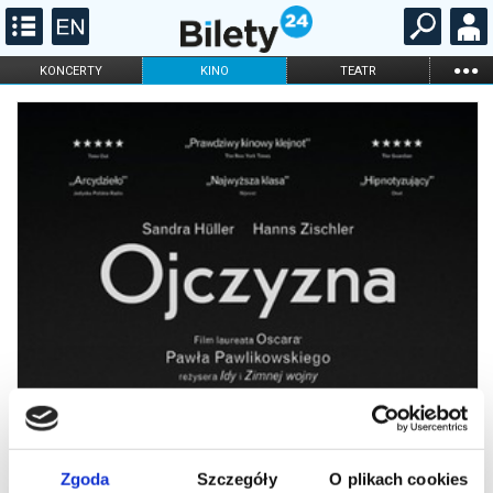
...
KONCERTY
KINO
TEATR
KABARET I
FILHARMONIA
OPERA I BALET
STAND-UP
DLA DZIECI
ONLINE
KARNETY
Zgoda
Szczegóły
O plikach cookies