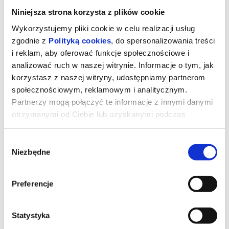
Niniejsza strona korzysta z plików cookie
Wykorzystujemy pliki cookie w celu realizacji usług
zgodnie z
Polityką cookies
, do spersonalizowania treści
i reklam, aby oferować funkcje społecznościowe i
analizować ruch w naszej witrynie. Informacje o tym, jak
korzystasz z naszej witryny, udostępniamy partnerom
społecznościowym, reklamowym i analitycznym.
Partnerzy mogą połączyć te informacje z innymi danymi
otrzymanymi od Ciebie lub uzyskanymi podczas
korzystania z ich usług.
Wybór
Supergirl - dubbing
Niezbędne
zgody
Kiedy nieoczekiwany i bezwzględny przeciwnik atakuje
Preferencje
niebezpiecznie blisko domu, Kara Zor-El, znana też jako Supergirl,
niechętnie łączy siły z zaskakującym towarzyszem w pełnej
przygód, międzygalaktycznej podróży w poszukiwaniu zemsty i
sprawiedliwości.
Statystyka
*SEANS WYŚWIETALMY OD MINIMUM 5 WIDZÓW.