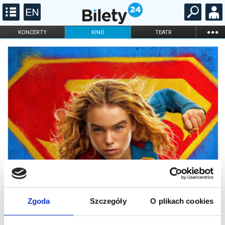
...
KONCERTY
KINO
TEATR
KABARET I
FILHARMONIA
OPERA I BALET
STAND-UP
DLA DZIECI
ONLINE
KARNETY
Zgoda
Szczegóły
O plikach cookies