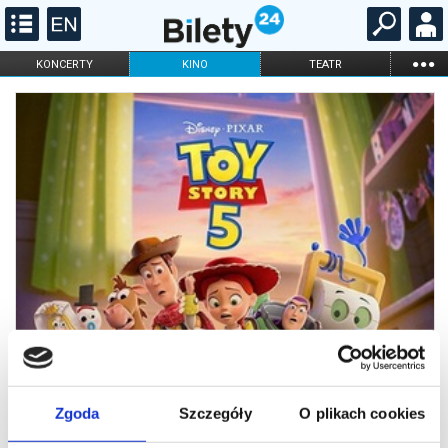
...
KONCERTY
KINO
TEATR
KABARET I
FILHARMONIA
OPERA I BALET
STAND-UP
DLA DZIECI
ONLINE
KARNETY
Zgoda
Szczegóły
O plikach cookies