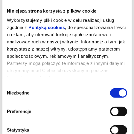
Niniejsza strona korzysta z plików cookie
Wykorzystujemy pliki cookie w celu realizacji usług
zgodnie z
Polityką cookies
, do spersonalizowania treści
i reklam, aby oferować funkcje społecznościowe i
analizować ruch w naszej witrynie. Informacje o tym, jak
korzystasz z naszej witryny, udostępniamy partnerom
społecznościowym, reklamowym i analitycznym.
Partnerzy mogą połączyć te informacje z innymi danymi
otrzymanymi od Ciebie lub uzyskanymi podczas
korzystania z ich usług.
Wybór
Toy Story 5
Niezbędne
zgody
Preferencje
Zabawki powracają w filmie Disneya i Pixara „Toy Story 5”, w
którym na scenę wkracza technologia. Buzz, Chudy, Jessie i
reszta ekipy mają trudne zadanie, gdy przychodzi im zmierzyć się
z zupełnie nowym zagrożeniem.
Statystyka