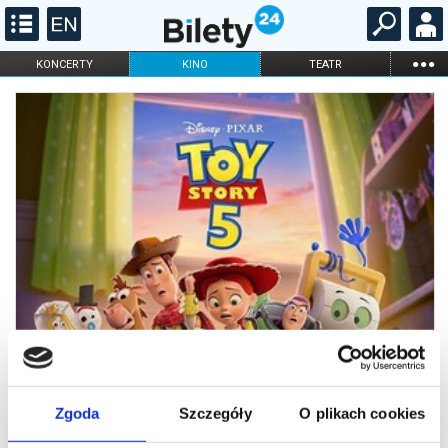
...
KONCERTY
KINO
TEATR
KABARET I
FILHARMONIA
OPERA I BALET
STAND-UP
DLA DZIECI
ONLINE
KARNETY
Zgoda
Szczegóły
O plikach cookies