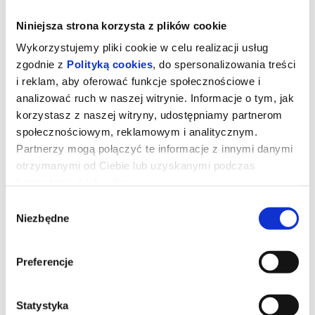
Niniejsza strona korzysta z plików cookie
Wykorzystujemy pliki cookie w celu realizacji usług
zgodnie z
Polityką cookies
, do spersonalizowania treści
i reklam, aby oferować funkcje społecznościowe i
analizować ruch w naszej witrynie. Informacje o tym, jak
korzystasz z naszej witryny, udostępniamy partnerom
społecznościowym, reklamowym i analitycznym.
Partnerzy mogą połączyć te informacje z innymi danymi
otrzymanymi od Ciebie lub uzyskanymi podczas
korzystania z ich usług.
Wybór
Toy Story 5
Niezbędne
zgody
Preferencje
Zabawki powracają w filmie Disneya i Pixara „Toy Story 5”, w
którym na scenę wkracza technologia. Buzz, Chudy, Jessie i
reszta ekipy mają trudne zadanie, gdy przychodzi im zmierzyć się
z zupełnie nowym zagrożeniem.
Statystyka