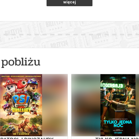
więcej
pobliżu