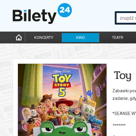
KONCERTY
KINO
TEATR
Toy 
Zabawki powr
zadanie, gd
*SEANSE W
*******