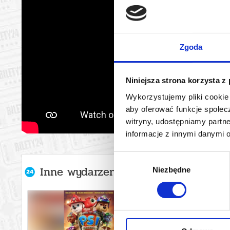
Zgoda
Niniejsza strona korzysta z
Wykorzystujemy pliki cookie 
aby oferować funkcje społecz
witryny, udostępniamy part
informacje z innymi danymi 
Wybór
Inne wydarzenia organizatora
Niezbędne
zgody