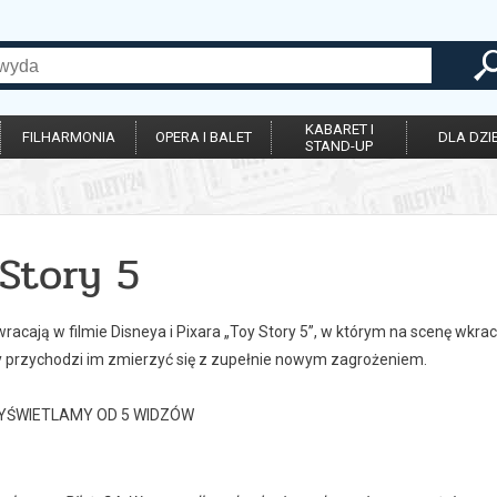
KABARET I
FILHARMONIA
OPERA I BALET
DLA DZIE
STAND-UP
Story 5
acają w filmie Disneya i Pixara „Toy Story 5”, w którym na scenę wkrac
y przychodzi im zmierzyć się z zupełnie nowym zagrożeniem.
YŚWIETLAMY OD 5 WIDZÓW