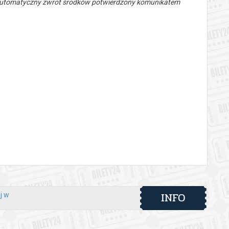
 automatyczny zwrot środków potwierdzony komunikatem
INFO
j w