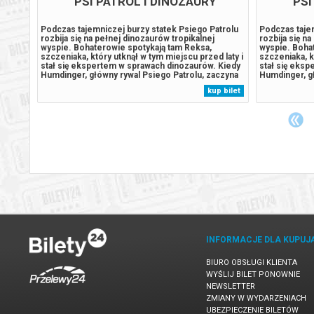
PSI PATROL I DINOZAURY
ART
KAB
REAK
ą być
Podczas tajemniczej burzy statek Psiego Patrolu
Inteligentny
rozbija się na pełnej dinozaurów tropikalnej
czar i elegan
 się
wyspie. Bohaterowie spotykają tam Reksa,
Andrusa. Ser
iskra,
szczeniaka, który utknął w tym miejscu przed laty i
spotkanie z a
ów
stał się ekspertem w sprawach dinozaurów. Kiedy
17.00 do Cen
ie
Humdinger, główny rywal Psiego Patrolu, zaczyna
Kluczborku w 
est
lekkomyślnie eksploatować zasoby naturalne
Bajka Artur A
 bilet
kup bilet
TLAMY
wyspy, doprowadza do wybuchu ogromnego,
ceniona przez
uśpionego od lat wulkanu. Psi Patrol...
kabaretowy, p
INFORMACJE DLA KUPUJ
BIURO OBSŁUGI KLIENTA
WYŚLIJ BILET PONOWNIE
NEWSLETTER
ZMIANY W WYDARZENIACH
UBEZPIECZENIE BILETÓW