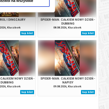
ezwól na wszystkie
TROL I DINOZAURY
SPIDER-MAN. CAŁKIEM NOWY DZIEŃ -
DUBBING
.2026, Kluczbork
08.08.2026, Kluczbork
kup bilet
kup bilet
 CAŁKIEM NOWY DZIEŃ -
SPIDER-MAN. CAŁKIEM NOWY DZIEŃ -
DUBBING
NAPISY
.2026, Kluczbork
09.08.2026, Kluczbork
kup bilet
kup bilet