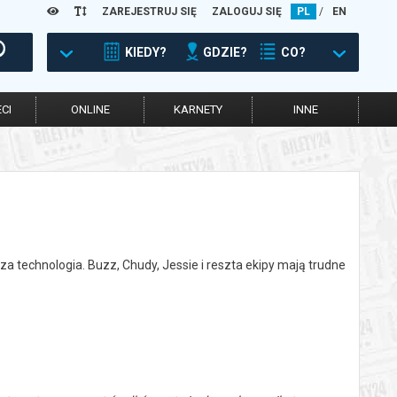
ZAREJESTRUJ SIĘ
ZALOGUJ SIĘ
PL
/
EN
KIEDY?
GDZIE?
CO?
CI
ONLINE
KARNETY
INNE
za technologia. Buzz, Chudy, Jessie i reszta ekipy mają trudne