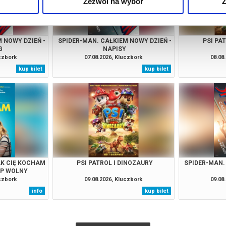
Zezwól na wybór
Z
 NOWY DZIEŃ -
SPIDER-MAN. CAŁKIEM NOWY DZIEŃ -
PSI PA
G
NAPISY
uczbork
07.08.2026, Kluczbork
08.08
kup bilet
kup bilet
AK CIĘ KOCHAM
PSI PATROL I DINOZAURY
SPIDER-MAN.
ĘP WOLNY
uczbork
09.08.2026, Kluczbork
09.08
info
kup bilet