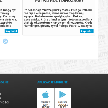
ÓWIMY
PSI PATROL I DINOZAURY
orząc z pozoru
Podczas tajemniczej burzy statek Psiego Patrolu
Owen i
lozofii na
rozbija się na pełnej dinozaurów tropikalnej
jedyny
 z kryzysem
wyspie. Bohaterowie spotykają tam Reksa,
czegoś
a, błyskotliwa
szczeniaka, który utknął w tym miejscu przed laty i
poznaj
 się w
stał się ekspertem w sprawach dinozaurów. Kiedy
ale se
tylowych. Do
Humdinger, główny rywal Psiego Patrolu, zaczyna
akcji 
ku wkrada się
lekkomyślnie eksploatować zasoby naturalne
odkryw
kup bilet
kup bilet
by odzyskać
wyspy, doprowadza do wybuchu ogromnego,
bliżej
uśpionego od lat wulkanu. Psi Patrol...
OD 5 W
GÓLNE
APLIKACJE MOBILNE
U
S
TNOŚCI