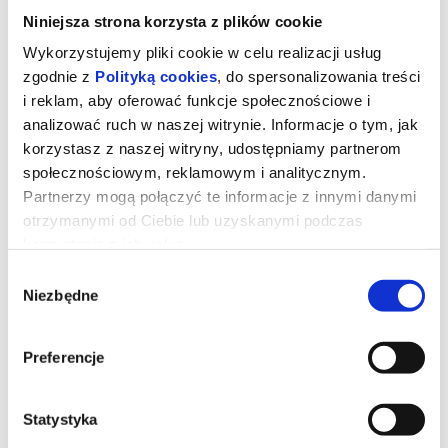
Niniejsza strona korzysta z plików cookie
Wykorzystujemy pliki cookie w celu realizacji usług
zgodnie z
Polityką cookies
, do spersonalizowania treści
i reklam, aby oferować funkcje społecznościowe i
analizować ruch w naszej witrynie. Informacje o tym, jak
korzystasz z naszej witryny, udostępniamy partnerom
społecznościowym, reklamowym i analitycznym.
Partnerzy mogą połączyć te informacje z innymi danymi
otrzymanymi od Ciebie lub uzyskanymi podczas
korzystania z ich usług.
Wybór
Niezbędne
zgody
DIABEŁ UBIERA SIĘ U PRADY 2
Preferencje
Meryl Streep, Anne Hathaway, Emily Blunt i Stanley Tucci
powracają w filmie „Diabeł ubiera się u Prady 2”długo
oczekiwanej kontynuacji fenomenalnego hitu z 2006 roku,
Statystyka
który ukształtował całe pokolenie.