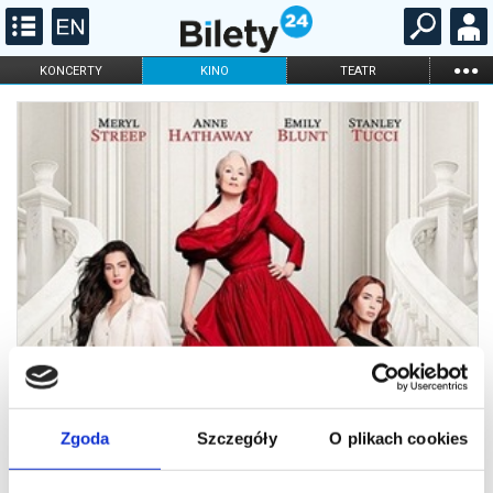
...
KONCERTY
KINO
TEATR
KABARET I
FILHARMONIA
OPERA I BALET
STAND-UP
DLA DZIECI
ONLINE
KARNETY
Zgoda
Szczegóły
O plikach cookies