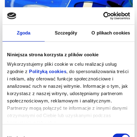
Zgoda
Szczegóły
O plikach cookies
Niniejsza strona korzysta z plików cookie
Wykorzystujemy pliki cookie w celu realizacji usług
zgodnie z
Polityką cookies
, do spersonalizowania treści
i reklam, aby oferować funkcje społecznościowe i
Niesamowite przygody skarpetek 3.
analizować ruch w naszej witrynie. Informacje o tym, jak
korzystasz z naszej witryny, udostępniamy partnerom
Ale kosmos!
społecznościowym, reklamowym i analitycznym.
Partnerzy mogą połączyć te informacje z innymi danymi
otrzymanymi od Ciebie lub uzyskanymi podczas
KINO PRZEDSZKOLAKA
Najbardziej odlotowi bohaterowie książek dla dzieci
korzystania z ich usług.
powracają do kin z nowymi przygodami. Zagadka
detektywistyczna, pojedynki na Dzikim Zachodzie i podróże w
Wybór
kosmos to dopiero początek! Czy skarpetka może zostać