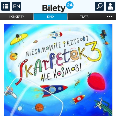
...
KONCERTY
KINO
TEATR
KABARET I
FILHARMONIA
OPERA I BALET
STAND-UP
DLA DZIECI
ONLINE
KARNETY