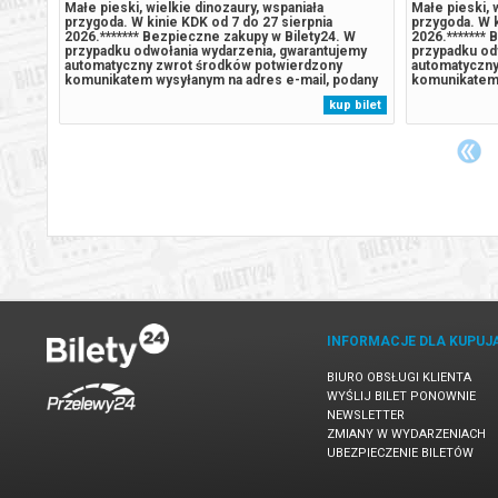
wi się
Małe pieski, wielkie dinozaury, wspaniała
Małe pieski, 
y bieg
przygoda. W kinie KDK od 7 do 27 sierpnia
przygoda. W k
jskiej
2026.******* Bezpieczne zakupy w Bilety24. W
2026.******* 
go
przypadku odwołania wydarzenia, gwarantujemy
przypadku od
ymknąć
automatyczny zwrot środków potwierdzony
automatyczny
komunikatem wysyłanym na adres e-mail, podany
komunikatem 
bu???
podczas zakupu.
podczas zaku
 bilet
kup bilet
.
INFORMACJE DLA KUPUJ
BIURO OBSŁUGI KLIENTA
WYŚLIJ BILET PONOWNIE
NEWSLETTER
ZMIANY W WYDARZENIACH
UBEZPIECZENIE BILETÓW