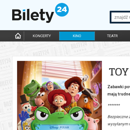
KONCERTY
KINO
TEATR
TOY
Zabawki pow
mają trudne
*******
Bezpieczne 
wysyłanym n