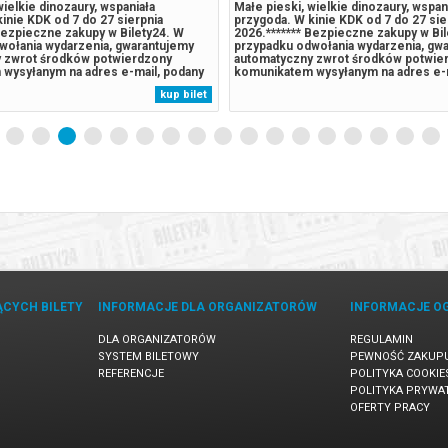
wielkie dinozaury, wspaniała
Małe pieski, wielkie dinozaury, wspan
inie KDK od 7 do 27 sierpnia
przygoda. W kinie KDK od 7 do 27 sie
Bezpieczne zakupy w Bilety24. W
2026.******* Bezpieczne zakupy w Bi
wołania wydarzenia, gwarantujemy
przypadku odwołania wydarzenia, gw
 zwrot środków potwierdzony
automatyczny zwrot środków potwie
wysyłanym na adres e-mail, podany
komunikatem wysyłanym na adres e-m
pu.
podczas zakupu.
kup bilet
ĄCYCH BILETY
INFORMACJE DLA ORGANIZATORÓW
INFORMACJE O
DLA ORGANIZATORÓW
REGULAMIN
SYSTEM BILETOWY
PEWNOŚĆ ZAKUP
REFERENCJE
POLITYKA COOKIE
POLITYKA PRYWA
OFERTY PRACY