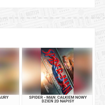
AURY
SPIDER - MAN: CAŁKIEM NOWY
S
DZIEŃ 2D NAPISY