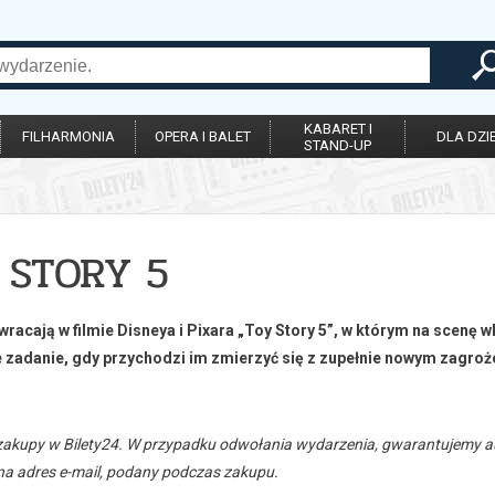
KABARET I
FILHARMONIA
OPERA I BALET
DLA DZIE
STAND-UP
 STORY 5
racają w filmie Disneya i Pixara „Toy Story 5”, w którym na scenę w
 zadanie, gdy przychodzi im zmierzyć się z zupełnie nowym zagroż
zakupy w Bilety24. W przypadku odwołania wydarzenia, gwarantujemy
a adres e-mail, podany podczas zakupu.