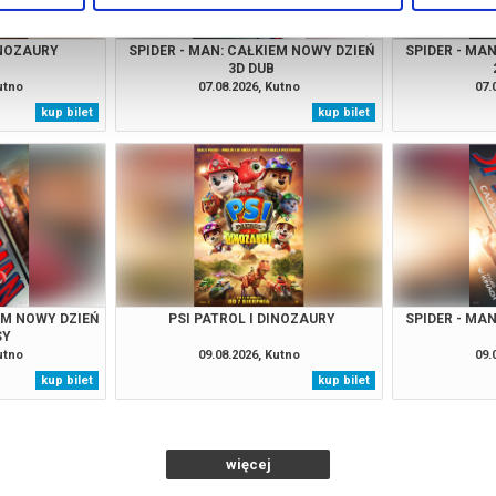
INOZAURY
SPIDER - MAN: CAŁKIEM NOWY DZIEŃ
SPIDER - MA
3D DUB
utno
07.08.2026, Kutno
07.
kup bilet
kup bilet
EM NOWY DZIEŃ
PSI PATROL I DINOZAURY
SPIDER - MA
SY
utno
09.08.2026, Kutno
09.
kup bilet
kup bilet
więcej