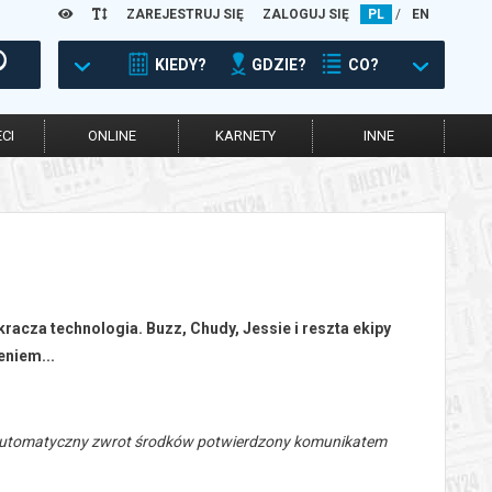
ZAREJESTRUJ SIĘ
ZALOGUJ SIĘ
PL
/
EN
KIEDY?
GDZIE?
CO?
CI
ONLINE
KARNETY
INNE
kracza technologia. Buzz, Chudy, Jessie i reszta ekipy
eniem...
 automatyczny zwrot środków potwierdzony komunikatem