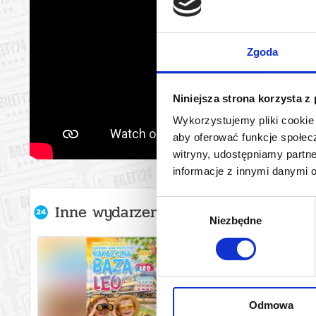
Zgoda
Niniejsza strona korzysta z
Wykorzystujemy pliki cookie 
aby oferować funkcje społecz
witryny, udostępniamy part
informacje z innymi danymi 
Wybór
Inne wydarzenia organizatora
Niezbędne
zgody
Odmowa