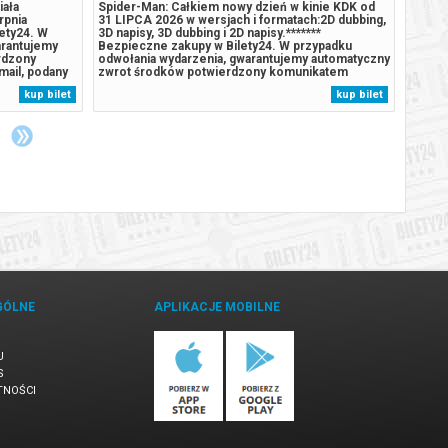
iała
Spider-Man: Całkiem nowy dzień w kinie KDK od
Spider
rpnia
31 LIPCA 2026 w wersjach i formatach:2D dubbing,
31 LIP
lety24. W
3D napisy, 3D dubbing i 2D napisy.*******
3D nap
arantujemy
Bezpieczne zakupy w Bilety24. W przypadku
Bezpie
rdzony
odwołania wydarzenia, gwarantujemy automatyczny
odwoła
ail, podany
zwrot środków potwierdzony komunikatem
zwrot
wysyłanym na adres e-mail, podany podczas
wysyła
kup bilet
kup bilet
zakupu.
zakup
GÓLNE
APLIKACJE MOBILNE
U
S
TNOŚCI