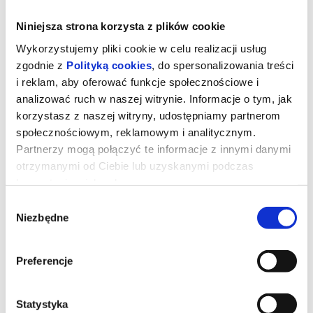
Niniejsza strona korzysta z plików cookie
Wykorzystujemy pliki cookie w celu realizacji usług
zgodnie z
Polityką cookies
, do spersonalizowania treści
i reklam, aby oferować funkcje społecznościowe i
analizować ruch w naszej witrynie. Informacje o tym, jak
korzystasz z naszej witryny, udostępniamy partnerom
społecznościowym, reklamowym i analitycznym.
Partnerzy mogą połączyć te informacje z innymi danymi
otrzymanymi od Ciebie lub uzyskanymi podczas
korzystania z ich usług.
Super Mario Galaxy Film (Dubbing)
Wybór
Niezbędne
zgody
Po tym jak Mario i Luigi udaremnili plan Bowser na poślubienie
Księżniczki Peach, muszą teraz zmierzyć się z nowym
Preferencje
zagrożeniem ze strony jego syna. Bowser Jr. jest
zdeterminowany, by uwolnić swojego uwięzionego ojca i
przywrócić potęgę swojej rodziny.
Z pomocą starych i nowych sojuszników bracia wyruszają w
Statystyka
międzygwiezdną podróż, przemierzając kolejne planety, aby