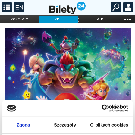
...
KONCERTY
KINO
TEATR
KABARET I
FILHARMONIA
OPERA I BALET
STAND-UP
DLA DZIECI
ONLINE
KARNETY
Zgoda
Szczegóły
O plikach cookies