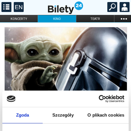
...
KONCERTY
KINO
TEATR
KABARET I
FILHARMONIA
OPERA I BALET
STAND-UP
DLA DZIECI
ONLINE
KARNETY
Zgoda
Szczegóły
O plikach cookies