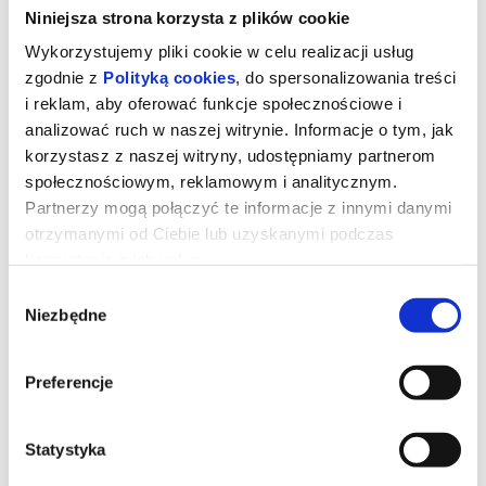
Niniejsza strona korzysta z plików cookie
Wykorzystujemy pliki cookie w celu realizacji usług
zgodnie z
Polityką cookies
, do spersonalizowania treści
i reklam, aby oferować funkcje społecznościowe i
analizować ruch w naszej witrynie. Informacje o tym, jak
korzystasz z naszej witryny, udostępniamy partnerom
społecznościowym, reklamowym i analitycznym.
Partnerzy mogą połączyć te informacje z innymi danymi
otrzymanymi od Ciebie lub uzyskanymi podczas
korzystania z ich usług.
Wybór
Mandalorian i Grogu 2D napisy
Niezbędne
zgody
Preferencje
Złowrogie Imperium upadło, a imperialni watażkowie wciąż są
rozproszeni po całej galaktyce. Nowo powstała Nowa Republika,
która stara się chronić wszystko, o co walczyła Rebelia, zwraca się
o pomoc do legendarnego mandaloriańskiego łowcy nagród, Dina
Djarina, i jego młodego ucznia, Grogu.
Statystyka
*******