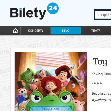
KONCERTY
KINO
TEATR
Toy 
Kowboj Chud
*******
Bezpieczne 
wysyłanym n