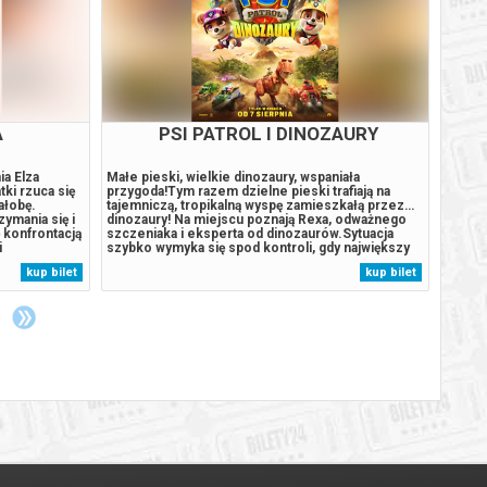
A
PSI PATROL I DINOZAURY
ia Elza
Małe pieski, wielkie dinozaury, wspaniała
Gwiazd
tki rzuca się
przygoda!Tym razem dzielne pieski trafiają na
wciąga
ałobę.
tajemniczą, tropikalną wyspę zamieszkałą przez…
postap
zymania się i
dinozaury! Na miejscu poznają Rexa, odważnego
instyn
 konfrontacją
szczeniaka i eksperta od dinozaurów.Sytuacja
człow
i
szybko wymyka się spod kontroli, gdy największy
Film o
ypadkowych
rywal Psiego Patrolu, burmistrz Humdinger,
wraz z
kup bilet
kup bilet
atających się
również pojawia się na wyspie. Jego nierozważne
uporzą
działania prowadzą do przebudzenia...
rzeczy
zakłóc