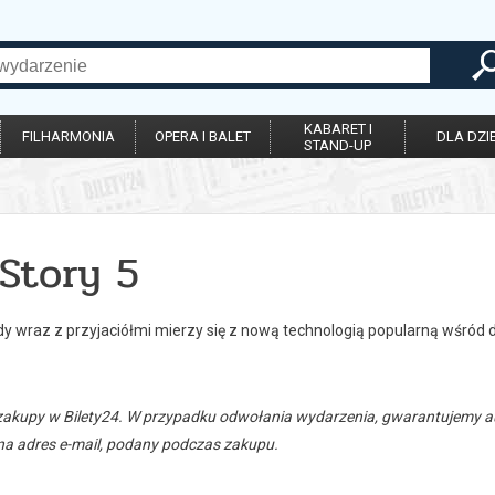
KABARET I
FILHARMONIA
OPERA I BALET
DLA DZIE
STAND-UP
Story 5
y wraz z przyjaciółmi mierzy się z nową technologią popularną wśród d
zakupy w Bilety24. W przypadku odwołania wydarzenia, gwarantujemy
a adres e-mail, podany podczas zakupu.