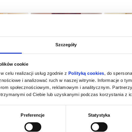
Szczegóły
M NOWY DZIEŃ
PSI PATROL I DINOZAURY
SPIDER-MAN
 plików cookie
NG
ubań
08.08.2026, Lubań
08.
w celu realizacji usług zgodnie z
Polityką cookies
, do spersona
kup bilet
kup bilet
nościowe i analizować ruch w naszej witrynie. Informacje o tym
nerom społecznościowym, reklamowym i analitycznym. Partnerz
otrzymanymi od Ciebie lub uzyskanymi podczas korzystania z ic
Preferencje
Statystyka
INOZAURY
SPIDER-MAN. CAŁKIEM NOWY DZIEŃ
PSI PA