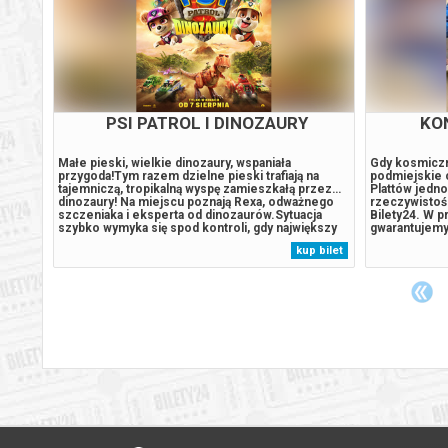
PSI PATROL I DINOZAURY
G
Małe pieski, wielkie dinozaury, wspaniała
Gwiazdozbiór 
ca się
przygoda!Tym razem dzielne pieski trafiają na
wciągający th
tajemniczą, tropikalną wyspę zamieszkałą przez…
postapokalip
 się i
dinozaury! Na miejscu poznają Rexa, odważnego
instynkt to p
ontacją
szczeniaka i eksperta od dinozaurów.Sytuacja
człowieczeńs
szybko wymyka się spod kontroli, gdy największy
Film opowiada
ych
rywal Psiego Patrolu, burmistrz Humdinger,
wraz z byłym
 bilet
kup bilet
ych się
również pojawia się na wyspie. Jego nierozważne
uporządkowan
działania prowadzą do przebudzenia...
rzeczywistoś
zakłócona, gd