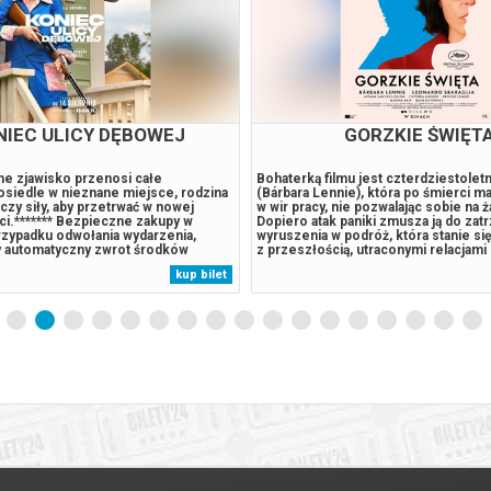
WIAZDOZBIÓR PSA
GORZKIE ŚWIĘT
Psa w reżyserii Ridleya Scotta to
Bohaterką filmu jest czterdziestoletn
riller osadzony w
(Bárbara Lennie), która po śmierci ma
tycznym świecie, gdzie podstawowy
w wir pracy, nie pozwalając sobie na ż
rzetrwanie, a zachowanie
Dopiero atak paniki zmusza ją do zatr
twa staje się świadomym wyborem.
wyruszenia w podróż, która stanie się
 historię Higa, młodego pilota, który
z przeszłością, utraconymi relacjami 
 żołnierzem Bangleyem stworzył
niespełnionymi pragnieniami. Z prz
kup bilet
ą enklawę, odizolowaną od brutalnej
spotkań, emocjonalnych zwrotów i spl
ci. Ich codzienność zostaje
życiorysów Almodóvar tka...
y...