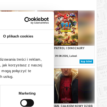
O plikach cookies
. CAŁKIEM NOWY DZIEŃ
PSI PATROL I DINOZAURY
3D DUBBING
08.2026, Lubań
09.08.2026, Lubań
lizowania treści i reklam,
kup bilet
kup bilet
, jak korzystasz z naszej
y mogą połączyć te
h usług.
Marketing
TROL I DINOZAURY
SPIDER-MAN. CAŁKIEM NOWY DZIEŃ