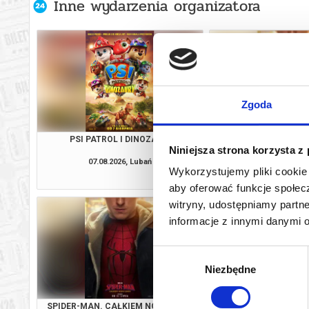
Inne wydarzenia organizatora
Zgoda
PSI PATROL I DINOZAURY
SPIDER-MAN. CAŁKIE
Niniejsza strona korzysta z
2D DUBBI
07.08.2026, Lubań
07.08.2026, L
Wykorzystujemy pliki cookie 
kup bilet
aby oferować funkcje społecz
witryny, udostępniamy part
informacje z innymi danymi 
Wybór
Niezbędne
zgody
SPIDER-MAN. CAŁKIEM NOWY DZIEŃ
PSI PATROL I D