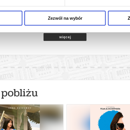
3D DUBBING
ubań
11.08.2026, Lubań
12.
kup bilet
kup bilet
Zezwól na wybór
Z
więcej
pobliżu