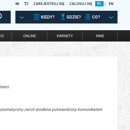
ZAREJESTRUJ SIĘ
ZALOGUJ SIĘ
PL
/
EN
KIEDY?
GDZIE?
CO?
CI
ONLINE
KARNETY
INNE
zieci.
 automatyczny zwrot środków potwierdzony komunikatem