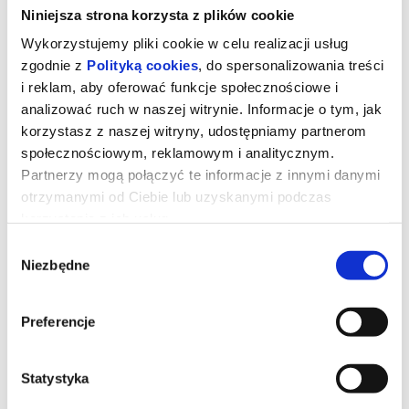
Niniejsza strona korzysta z plików cookie
Wykorzystujemy pliki cookie w celu realizacji usług
zgodnie z
Polityką cookies
, do spersonalizowania treści
i reklam, aby oferować funkcje społecznościowe i
analizować ruch w naszej witrynie. Informacje o tym, jak
korzystasz z naszej witryny, udostępniamy partnerom
społecznościowym, reklamowym i analitycznym.
Partnerzy mogą połączyć te informacje z innymi danymi
otrzymanymi od Ciebie lub uzyskanymi podczas
korzystania z ich usług.
Wybór
Mandalorian i Grogu 3D dubbing
Niezbędne
zgody
Preferencje
Złowrogie Imperium upadło, a imperialni watażkowie wciąż są
rozproszeni po całej galaktyce. Nowo powstała Nowa Republika,
która stara się chronić wszystko, o co walczyła Rebelia, zwraca się
o pomoc do legendarnego mandaloriańskiego łowcy nagród, Dina
Djarina, i jego młodego ucznia, Grogu.
Statystyka
*******