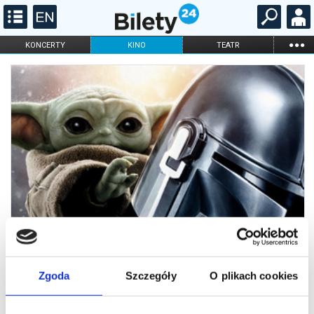
...
KONCERTY
KINO
TEATR
KABARET I
FILHARMONIA
OPERA I BALET
STAND-UP
DLA DZIECI
ONLINE
KARNETY
Zgoda
Szczegóły
O plikach cookies