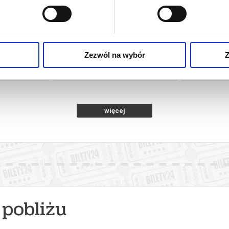
NIE
MŁODY WASZYNGTON
Zezwól na wybór
Z
rocław
07.08.2026, Wrocław
07.0
kup bilet
kup bilet
więcej
pobliżu