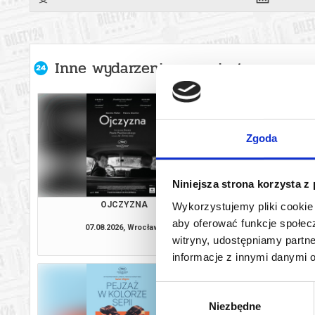
Inne wydarzenia organizatora
Zgoda
Niniejsza strona korzysta z
OJCZYZNA
OSTATNI KO
Wykorzystujemy pliki cookie 
aby oferować funkcje społecz
07.08.2026, Wrocław
07.08.2026, W
witryny, udostępniamy part
kup bilet
informacje z innymi danymi 
Wybór
Niezbędne
zgody