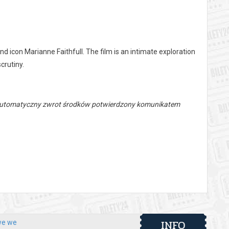
nd icon Marianne Faithfull. The film is an intimate exploration
crutiny.
 automatyczny zwrot środków potwierdzony komunikatem
INFO
we we