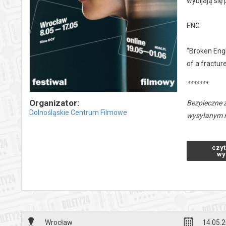
wybijają się
ENG
“Broken Engl
of a fractur
*******
Organizator:
Bezpieczne 
Dolnośląskie Centrum Filmowe
wysyłanym n
czyt
wy
Wrocław
14.05.2