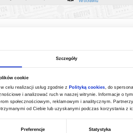
Wrocławiu
Szczegóły
 plików cookie
NSJERŻ
O CZYM SOBIE NIE MÓWIMY
w celu realizacji usług zgodnie z
Polityką cookies
, do spersona
nościowe i analizować ruch w naszej witrynie. Informacje o tym
rocław
07.08.2026, Wrocław
07.0
nerom społecznościowym, reklamowym i analitycznym. Partnerz
kup bilet
kup bilet
otrzymanymi od Ciebie lub uzyskanymi podczas korzystania z ic
Preferencje
Statystyka