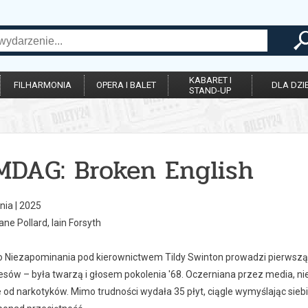
KABARET I
FILHARMONIA
OPERA I BALET
DLA DZIE
STAND-UP
 MDAG: Broken English
nia | 2025
ane Pollard, Iain Forsyth
o Niezapominania pod kierownictwem Tildy Swinton prowadzi pierwszą sp
nesów – była twarzą i głosem pokolenia '68. Oczerniana przez media, n
 od narkotyków. Mimo trudności wydała 35 płyt, ciągle wymyślając siebi