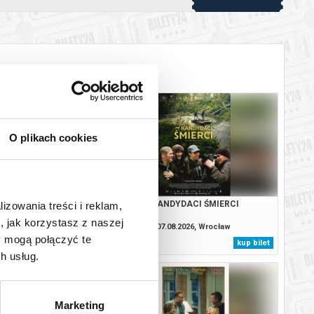
O plikach cookies
ODYSEJA
KANDYDACI ŚMIERCI
lizowania treści i reklam,
, jak korzystasz z naszej
8.2026, Wrocław
07.08.2026, Wrocław
y mogą połączyć te
kup bilet
kup bilet
h usług.
Marketing