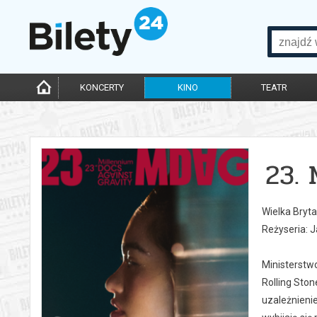
KONCERTY
KINO
TEATR
23.
Wielka Bryta
Reżyseria: J
Ministerstw
Rolling Sto
uzależnienie