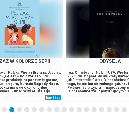
TASTYKI: E.T. | PRELEKCJA
WSPÓLNOTA MIESZKA
pielberg | USA | 1982 Pozostawiony
„Wspólnota mieszkaniowa” powstała 
a Ziemi kosmita zaprzyjaźnia się z
błyskotliwej i przewrotnej komedii Ji
tem. Niezwykły przybysz próbuje
To pełen ciętych dialogów i okraszo
mu. Seans odbywa się w ramach Dni
czeskiego humoru spektakl, będący 
26, zostanie poprzedzony prelekcją
sąsiedzkich charakterów. W przedsta
uli.******* Bezpieczne zakupy w
Leny Frankiewicz brawurowa gra akt
rzypadku odwołania wydarzenia,
wybuchową mieszankę, a bohaterowie
kup bilet
 automatyczny zwrot środków
swoje prawdziwe oblicza. To komed
 komunikatem wysyłanym...
podszyty gogolowską nutą: „Z...