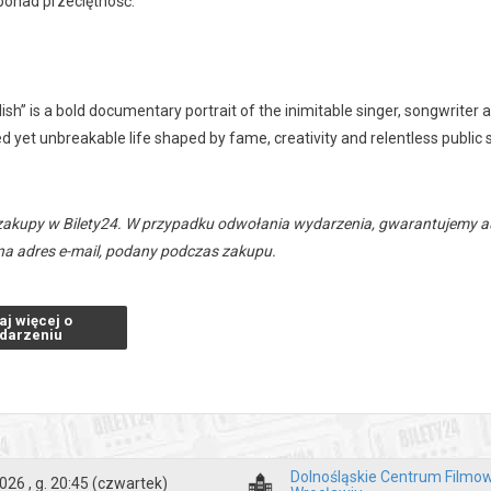
 ponad przeciętność.
ish” is a bold documentary portrait of the inimitable singer, songwriter a
ed yet unbreakable life shaped by fame, creativity and relentless public s
zakupy w Bilety24. W przypadku odwołania wydarzenia, gwarantujemy
a adres e-mail, podany podczas zakupu.
aj więcej o
darzeniu
Dolnośląskie Centrum Filmo
026 , g. 20:45
(czwartek)