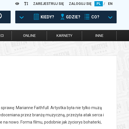
ZAREJESTRUJ SIĘ
ZALOGUJ SIĘ
PL
/
EN
KIEDY?
GDZIE?
CO?
CI
ONLINE
KARNETY
INNE
rawę: Marianne Faithfull. Artystka była nie tylko muzą
iedoceniana przez branżę muzyczną, przeżyła atak serca i
e na nowo. Forma filmu, podobnie jak życiorys bohaterki,