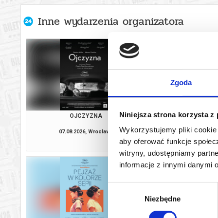
Inne wydarzenia organizatora
Zgoda
Niniejsza strona korzysta z
OJCZYZNA
OSTATNI KO
Wykorzystujemy pliki cookie 
07.08.2026, Wrocław
07.08.2026, W
aby oferować funkcje społecz
kup bilet
witryny, udostępniamy part
informacje z innymi danymi 
Wybór
Niezbędne
zgody