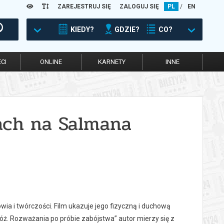
ZAREJESTRUJ SIĘ
ZALOGUJ SIĘ
PL
/
EN
KIEDY?
GDZIE?
CO?
CI
ONLINE
KARNETY
INNE
mach na Salmana
a i twórczości. Film ukazuje jego fizyczną i duchową
„Nóż. Rozważania po próbie zabójstwa” autor mierzy się z