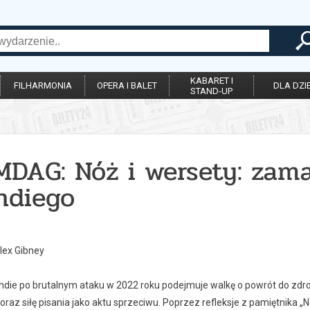
KABARET I
FILHARMONIA
OPERA I BALET
DLA DZIE
STAND-UP
 MDAG: Nóż i wersety: za
hdiego
lex Gibney
die po brutalnym ataku w 2022 roku podejmuje walkę o powrót do zdrowi
oraz siłę pisania jako aktu sprzeciwu. Poprzez refleksje z pamiętnika 