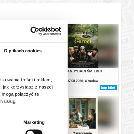
O plikach cookies
ODYSEJA
KANDYDACI ŚMIERCI
lizowania treści i reklam,
8.2026, Wrocław
07.08.2026, Wrocław
, jak korzystasz z naszej
kup bilet
kup bilet
y mogą połączyć te
h usług.
Marketing