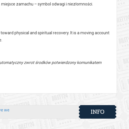
na miejsce zamachu – symbol odwagi i niezłomności.
 toward physical and spiritual recovery. It is a moving account
e.
 automatyczny zwrot środków potwierdzony komunikatem
INFO
we we