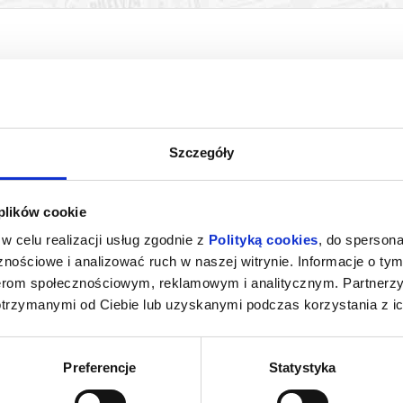
Szczegóły
 plików cookie
NSJERŻ
O CZYM SOBIE NIE MÓWIMY
w celu realizacji usług zgodnie z
Polityką cookies
, do spersona
rocław
07.08.2026, Wrocław
07.0
nościowe i analizować ruch w naszej witrynie. Informacje o tym
kup bilet
kup bilet
nerom społecznościowym, reklamowym i analitycznym. Partnerz
otrzymanymi od Ciebie lub uzyskanymi podczas korzystania z ic
Preferencje
Statystyka