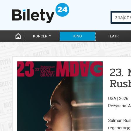
KONCERTY
KINO
TEATR
23.
Rus
USA | 2026
Reżyseria: A
Salman Rush
regenerację 