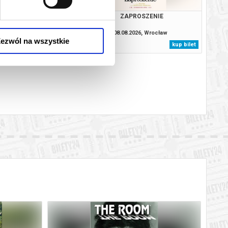
JEJ PIEKŁO
ZAPROSZENIE
8.2026, Wrocław
08.08.2026, Wrocław
ezwól na wszystkie
kup bilet
kup bilet