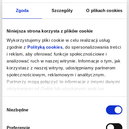
Zgoda
Szczegóły
O plikach cookies
Niniejsza strona korzysta z plików cookie
Wykorzystujemy pliki cookie w celu realizacji usług
zgodnie z
Polityką cookies
, do spersonalizowania treści
i reklam, aby oferować funkcje społecznościowe i
analizować ruch w naszej witrynie. Informacje o tym, jak
korzystasz z naszej witryny, udostępniamy partnerom
społecznościowym, reklamowym i analitycznym.
23. MDAG: Yanuni
Partnerzy mogą połączyć te informacje z innymi danymi
otrzymanymi od Ciebie lub uzyskanymi podczas
korzystania z ich usług.
Austria, Brazylia, USA, Kanada, Niemcy | 2025
Wybór
Reżyseria: Richard Ladkani
Niezbędne
zgody
Juma Xipaia, przywódczyni plemienia Xipaya, zostaje pierwszą
Sekretarz ds. Praw Ludności Rdzennej w Brazylii. Walcząc o prawa
swojego ludu i ochronę amazońskich lasów, przetrwała sześć prób
zamachu na swoje życie, stawiając czoła nielegalnemu wydobyciu
Preferencje