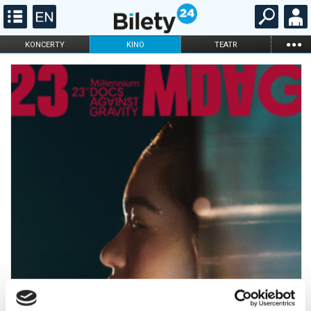
...
KONCERTY
KINO
TEATR
KABARET I
FILHARMONIA
OPERA I BALET
STAND-UP
DLA DZIECI
ONLINE
KARNETY