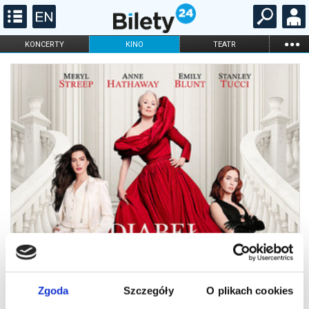
...
KONCERTY
KINO
TEATR
KABARET I
FILHARMONIA
OPERA I BALET
STAND-UP
DLA DZIECI
ONLINE
KARNETY
Zgoda
Szczegóły
O plikach cookies