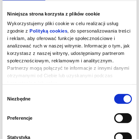
Niniejsza strona korzysta z plików cookie
Wykorzystujemy pliki cookie w celu realizacji usług
zgodnie z
Polityką cookies
, do spersonalizowania treści
i reklam, aby oferować funkcje społecznościowe i
analizować ruch w naszej witrynie. Informacje o tym, jak
korzystasz z naszej witryny, udostępniamy partnerom
społecznościowym, reklamowym i analitycznym.
Partnerzy mogą połączyć te informacje z innymi danymi
otrzymanymi od Ciebie lub uzyskanymi podczas
korzystania z ich usług.
Diabeł ubiera się u Prady 2
Wybór
Niezbędne
zgody
reż. David Frankel | USA | 2026
Preferencje
Dwadzieścia lat po stworzeniu kultowych ról Mirandy, Andy’ego,
Emily i Nigela Meryl Streep, Anne Hathaway, Emily Blunt i Stanley
Tucci powracają na tętniące modą ulice Nowego Jorku i do
eleganckich biur magazynu Runway w filmie „Diabeł ubiera się u
Prady 2” wytwórni 20th Century Studios, długo oczekiwanej
Statystyka