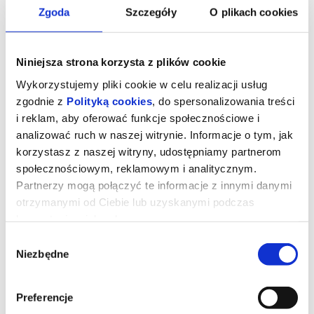
Zgoda
Szczegóły
O plikach cookies
Niniejsza strona korzysta z plików cookie
Wykorzystujemy pliki cookie w celu realizacji usług
zgodnie z
Polityką cookies
, do spersonalizowania treści
i reklam, aby oferować funkcje społecznościowe i
analizować ruch w naszej witrynie. Informacje o tym, jak
korzystasz z naszej witryny, udostępniamy partnerom
społecznościowym, reklamowym i analitycznym.
Partnerzy mogą połączyć te informacje z innymi danymi
Dziecko z pyłu
otrzymanymi od Ciebie lub uzyskanymi podczas
korzystania z ich usług.
Wybór
reż. Weronika Milczewska | Czechy, Polska, Szwecja, Wietnam,
Katar | 2025
Niezbędne
zgody
Trwająca blisko dwie dekady wyniszczająca wojna w Wietnamie
przyniosła nie tylko ogromny chaos, śmierć i zgliszcza, ale również
setki tysięcy nowych istnień. Większość amerykańskich żołnierzy
Preferencje
nie chciała ponieść odpowiedzialności za spłodzone potomstwo,
odmawiając kontaktu z dziećmi. Dla porzuconych