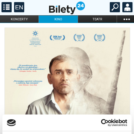
...
KONCERTY
KINO
TEATR
KABARET I
FILHARMONIA
OPERA I BALET
STAND-UP
DLA DZIECI
ONLINE
KARNETY