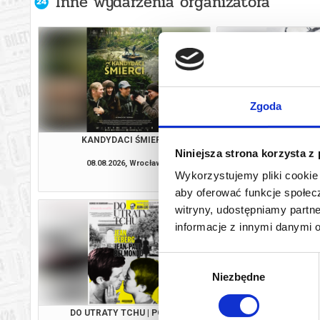
Inne wydarzenia organizatora
Zgoda
KANDYDACI ŚMIERCI
MŁODY WASZ
Niniejsza strona korzysta z
08.08.2026, Wrocław
08.08.2026, W
Wykorzystujemy pliki cookie 
kup bilet
aby oferować funkcje społecz
witryny, udostępniamy part
informacje z innymi danymi 
Wybór
Niezbędne
zgody
DO UTRATY TCHU | POKAZ
ODYSEJ