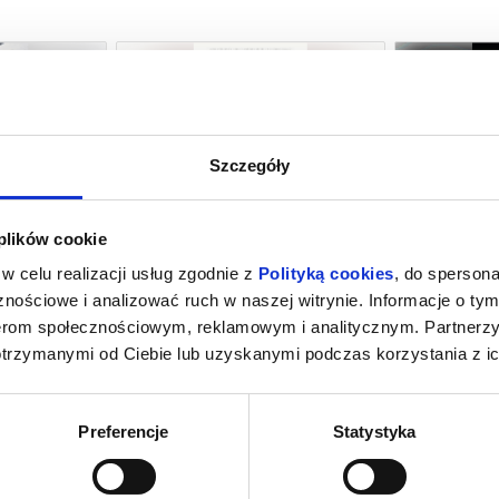
Szczegóły
YNGTON
O CZYM SOBIE NIE MÓWIMY
 plików cookie
rocław
08.08.2026, Wrocław
08.0
w celu realizacji usług zgodnie z
Polityką cookies
, do spersona
kup bilet
kup bilet
nościowe i analizować ruch w naszej witrynie. Informacje o tym
nerom społecznościowym, reklamowym i analitycznym. Partnerz
otrzymanymi od Ciebie lub uzyskanymi podczas korzystania z ic
Preferencje
Statystyka
A
OSTATNI KONSJERŻ
CZŁOWIEK 