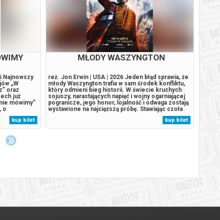
NIOWA
MŁODY WASZYNGTON
na podstawie
reż. Jon Erwin | USA | 2026 Jeden błąd sprawia, że
reż. P
říego Havelki.
młody Waszyngton trafia w sam środek konfliktu,
Francj
ny dużą dawką
który odmieni bieg historii. W świecie kruchych
wyczek
studium
sojuszy, narastających napięć i wojny ogarniającej
Pawlik
wieniu w reż.
pogranicze, jego honor, lojalność i odwaga zostają
który 
orów tworzy
wystawione na najcięższą próbę. Stawiając czoła
filmow
 odsłaniają
niebezpiecznym przeciwnikom, Waszyngton musi
tegor
kup bilet
kup bilet
iodramat
zmierzyć się nie tylko z wrogami, lecz także z
Filmo
własnymi słabościami...
podobn