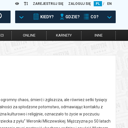
ZAREJESTRUJ SIĘ
ZALOGUJ SIĘ
PL
/
EN
KIEDY?
GDZIE?
CO?
CI
ONLINE
KARNETY
INNE
gromny chaos, śmierć i zgliszcza, ale również setki tysięcy
zialności za spłodzone potomstwo, odmawiając kontaktu z
a kulturowo i religijnie, oznaczało to życie w poczuciu
ziecka z pyłu” Weroniki Mliczewskiej. Mężczyzna po 50 latach