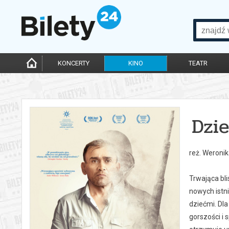
KONCERTY
KINO
TEATR
Dzie
reż. Weronik
Trwająca bli
nowych istn
dziećmi. Dla
gorszości i