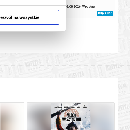
BILETY TYLKO W KASIE
KINA
8.2026, Wrocław
08.08.2026, Wrocław
info
kup bilet
ezwól na wszystkie