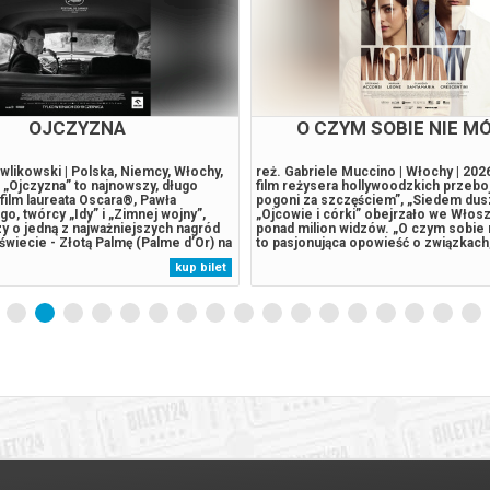
ODYSEJA
WSPÓLNOTA MIESZKA
her Nolan | USA, Wielka Brytania |
„Wspólnota mieszkaniowa” powstała 
her Nolan, który nakręcił takie filmy
błyskotliwej i przewrotnej komedii Ji
llar" oraz "Oppenheimer" jest znany z
To pełen ciętych dialogów i okraszo
boi się żadnego gatunku filmowego.
czeskiego humoru spektakl, będący 
przyjętym i nagrodzonym 7 Oscarami®
sąsiedzkich charakterów. W przedsta
ze" opowiadajacym historię
Leny Frankiewicz brawurowa gra akt
erwszej bomby atomowej, teraz
wybuchową mieszankę, a bohaterowie
kup bilet
je nad adaptacją "Odysei". To
swoje prawdziwe oblicza. To komed
orstwa Homera uznawana...
podszyty gogolowską nutą: „Z...