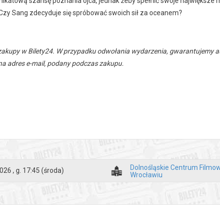
nikatową szansę poznania ojca, jednak żeby spełnić swoje największe 
Czy Sang zdecyduje się spróbować swoich sił za oceanem?
zakupy w Bilety24. W przypadku odwołania wydarzenia, gwarantujemy
a adres e-mail, podany podczas zakupu.
Dolnośląskie Centrum Filmo
026 , g. 17:45
(środa)
Wrocławiu