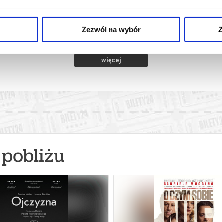
BEZPŁATNE 
rocław
08.08.2026, Wrocław
08.0
kup bilet
kup bilet
Zezwól na wybór
Z
więcej
pobliżu