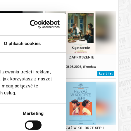
O plikach cookies
OJCZYZNA
ZAPROSZENIE
8.2026, Wrocław
08.08.2026, Wrocław
lizowania treści i reklam,
kup bilet
kup bilet
, jak korzystasz z naszej
y mogą połączyć te
h usług.
Marketing
SŁOŃ | PRELEKCJA |
PEJZAŻ W KOLORZE SEPII