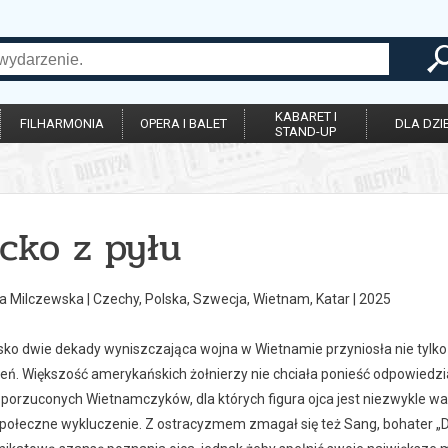
KABARET I
FILHARMONIA
OPERA I BALET
DLA DZIE
STAND-UP
cko z pyłu
a Milczewska | Czechy, Polska, Szwecja, Wietnam, Katar | 2025
sko dwie dekady wyniszczająca wojna w Wietnamie przyniosła nie tylko o
ień. Większość amerykańskich żołnierzy nie chciała ponieść odpowied
 porzuconych Wietnamczyków, dla których figura ojca jest niezwykle ważn
 społeczne wykluczenie. Z ostracyzmem zmagał się też Sang, bohater „D