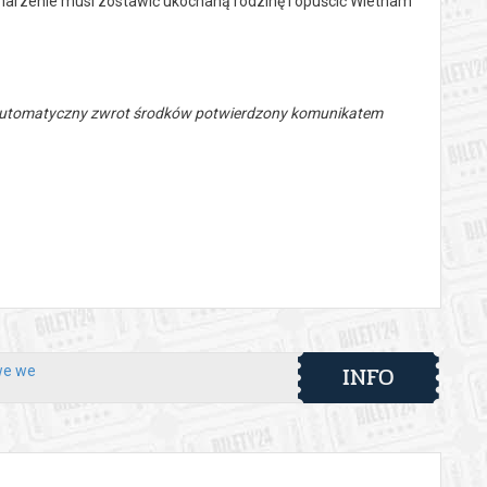
marzenie musi zostawić ukochaną rodzinę i opuścić Wietnam
 automatyczny zwrot środków potwierdzony komunikatem
INFO
we we