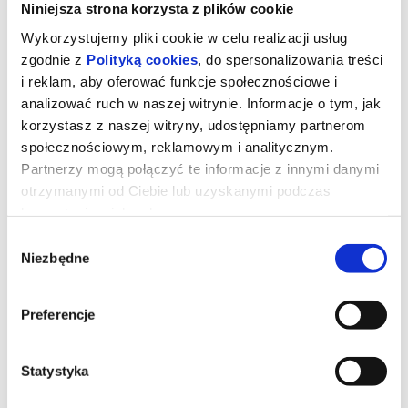
Niniejsza strona korzysta z plików cookie
Wykorzystujemy pliki cookie w celu realizacji usług
zgodnie z
Polityką cookies
, do spersonalizowania treści
i reklam, aby oferować funkcje społecznościowe i
analizować ruch w naszej witrynie. Informacje o tym, jak
korzystasz z naszej witryny, udostępniamy partnerom
społecznościowym, reklamowym i analitycznym.
Partnerzy mogą połączyć te informacje z innymi danymi
otrzymanymi od Ciebie lub uzyskanymi podczas
korzystania z ich usług.
Wybór
Dzień objawienia
Niezbędne
zgody
Preferencje
reż. Steven Spielberg | USA | 2026
Gdybyś dowiedział się, że nie jesteśmy sami, gdyby ktoś ci to
pokazał i udowodnił, bałbyś się?
Statystyka
*******