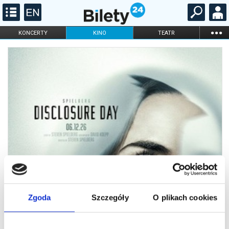
...
KONCERTY
KINO
TEATR
KABARET I
FILHARMONIA
OPERA I BALET
STAND-UP
DLA DZIECI
ONLINE
KARNETY
Zgoda
Szczegóły
O plikach cookies