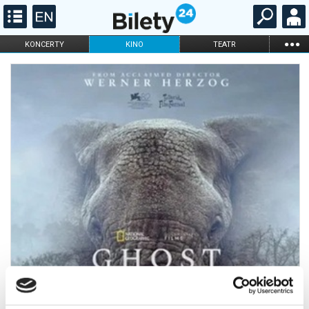
...
KONCERTY
KINO
TEATR
KABARET I
FILHARMONIA
OPERA I BALET
STAND-UP
DLA DZIECI
ONLINE
KARNETY