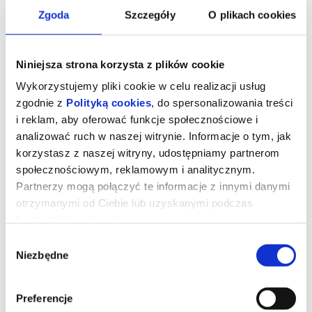
Zgoda
Szczegóły
O plikach cookies
Niniejsza strona korzysta z plików cookie
Wykorzystujemy pliki cookie w celu realizacji usług
zgodnie z
Polityką cookies
, do spersonalizowania treści
i reklam, aby oferować funkcje społecznościowe i
analizować ruch w naszej witrynie. Informacje o tym, jak
korzystasz z naszej witryny, udostępniamy partnerom
społecznościowym, reklamowym i analitycznym.
Partnerzy mogą połączyć te informacje z innymi danymi
otrzymanymi od Ciebie lub uzyskanymi podczas
Sny o słoniach
korzystania z ich usług.
Wybór
Niezbędne
zgody
reż. Werner Herzog | USA | 2025
Szaleni naukowcy i podróżnicy to ulubieni bohaterowie filmów
Wernera Herzoga. Tym razem reżyser skupia się na poszukiwaniu
Preferencje
olbrzymich słoni-duchów, których daleki krewny został