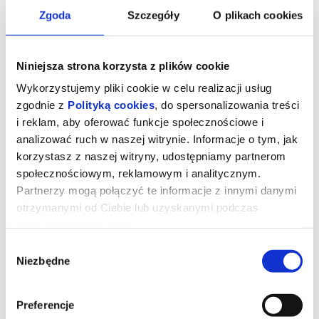
Zgoda
Szczegóły
O plikach cookies
Niniejsza strona korzysta z plików cookie
Wykorzystujemy pliki cookie w celu realizacji usług
zgodnie z
Polityką cookies
, do spersonalizowania treści
i reklam, aby oferować funkcje społecznościowe i
analizować ruch w naszej witrynie. Informacje o tym, jak
korzystasz z naszej witryny, udostępniamy partnerom
społecznościowym, reklamowym i analitycznym.
Partnerzy mogą połączyć te informacje z innymi danymi
otrzymanymi od Ciebie lub uzyskanymi podczas
Sny o słoniach
korzystania z ich usług.
Wybór
Niezbędne
zgody
reż. Werner Herzog | USA | 2025
Szaleni naukowcy i podróżnicy to ulubieni bohaterowie filmów
Wernera Herzoga. Tym razem reżyser skupia się na poszukiwaniu
Preferencje
olbrzymich słoni-duchów, których daleki krewny został