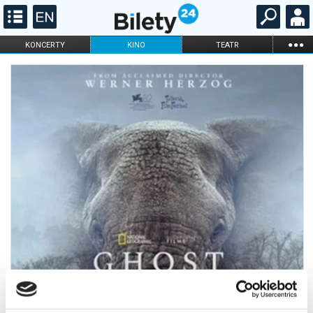
...
KONCERTY
KINO
TEATR
KABARET I
FILHARMONIA
OPERA I BALET
STAND-UP
DLA DZIECI
ONLINE
KARNETY