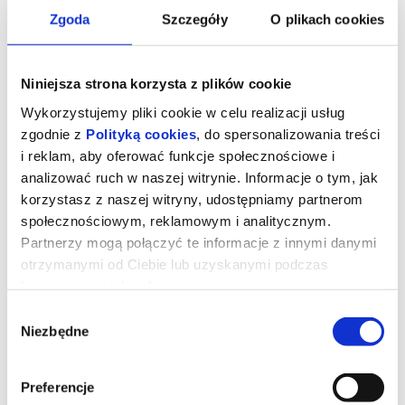
Zgoda
Szczegóły
O plikach cookies
Niniejsza strona korzysta z plików cookie
Wykorzystujemy pliki cookie w celu realizacji usług
zgodnie z
Polityką cookies
, do spersonalizowania treści
i reklam, aby oferować funkcje społecznościowe i
analizować ruch w naszej witrynie. Informacje o tym, jak
korzystasz z naszej witryny, udostępniamy partnerom
społecznościowym, reklamowym i analitycznym.
Partnerzy mogą połączyć te informacje z innymi danymi
otrzymanymi od Ciebie lub uzyskanymi podczas
korzystania z ich usług.
Wybór
Niezbędne
zgody
DIABEŁ UBIERA SIĘ U PRADY 2 2D
Preferencje