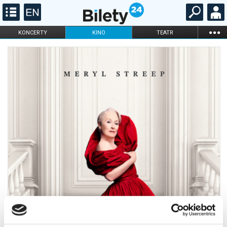
...
KONCERTY
KINO
TEATR
KABARET I
FILHARMONIA
OPERA I BALET
STAND-UP
DLA DZIECI
ONLINE
KARNETY