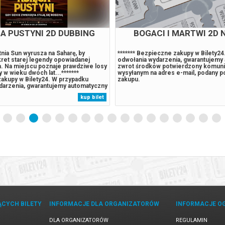
A PUSTYNI 2D DUBBING
BOGACI I MARTWI 2D 
nia Sun wyrusza na Saharę, by
******* Bezpieczne zakupy w Bilety2
ret starej legendy opowiadanej
odwołania wydarzenia, gwarantujemy
a. Na miejscu poznaje prawdziwe losy
zwrot środków potwierdzony komun
y w wieku dwóch lat...*******
wysyłanym na adres e-mail, podany 
akupy w Bilety24. W przypadku
zakupu.
darzenia, gwarantujemy automatyczny
ów potwierdzony komunikatem
kup bilet
 adres e-mail, podany podczas
ĄCYCH BILETY
INFORMACJE DLA ORGANIZATORÓW
INFORMACJE O
DLA ORGANIZATORÓW
REGULAMIN