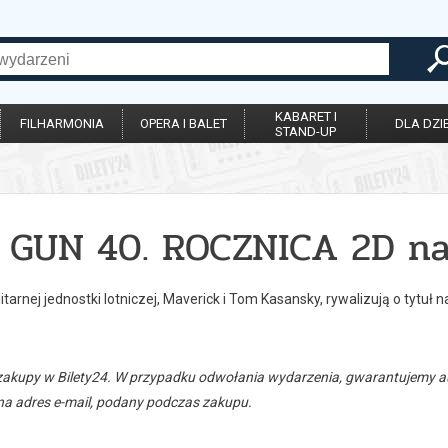
KABARET I
FILHARMONIA
OPERA I BALET
DLA DZIE
STAND-UP
 GUN 40. ROCZNICA 2D na
itarnej jednostki lotniczej, Maverick i Tom Kasansky, rywalizują o tytuł n
zakupy w Bilety24. W przypadku odwołania wydarzenia, gwarantujemy
a adres e-mail, podany podczas zakupu.