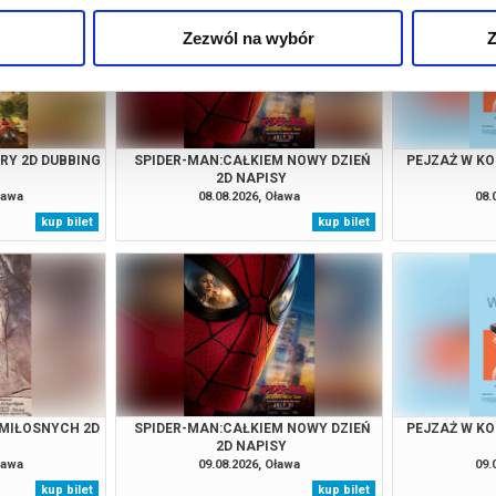
Zezwól na wybór
Z
URY 2D DUBBING
SPIDER-MAN:CAŁKIEM NOWY DZIEŃ
PEJZAŻ W KO
2D NAPISY
ława
08.08.2026, Oława
08.
kup bilet
kup bilet
MIŁOSNYCH 2D
SPIDER-MAN:CAŁKIEM NOWY DZIEŃ
PEJZAŻ W KO
2D NAPISY
ława
09.08.2026, Oława
09.
kup bilet
kup bilet