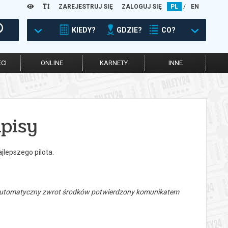
ZAREJESTRUJ SIĘ
ZALOGUJ SIĘ
PL
/
EN
KIEDY?
GDZIE?
CO?
CI
ONLINE
KARNETY
INNE
pisy
ajlepszego pilota.
 automatyczny zwrot środków potwierdzony komunikatem