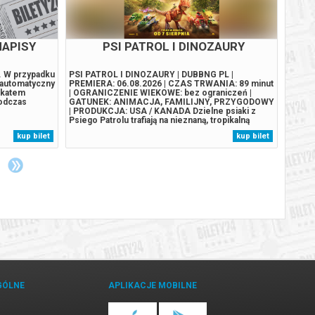
NAPISY
PSI PATROL I DINOZAURY
4. W przypadku
PSI PATROL I DINOZAURY | DUBBNG PL |
PUCIO
 automatyczny
PREMIERA: 06.08.2026 | CZAS TRWANIA: 89 minut
PREMI
ikatem
| OGRANICZENIE WIEKOWE: bez ograniczeń |
| OGR
podczas
GATUNEK: ANIMACJA, FAMILIJNY, PRZYGODOWY
GATUN
| PRODUKCJA: USA / KANADA Dzielne psiaki z
Pucia 
Psiego Patrolu trafiają na nieznaną, tropikalną
dziadk
wyspę pełną dinozaurów po tym, jak ich statek
podcza
kup bilet
kup bilet
rozbija się w wyniku gwałtownego sztormu. Na
ratunk
wyspie spotykają szczeniaka Rexa, który od lat jest
własny
uwięziony...
rodzeń
GÓLNE
APLIKACJE MOBILNE