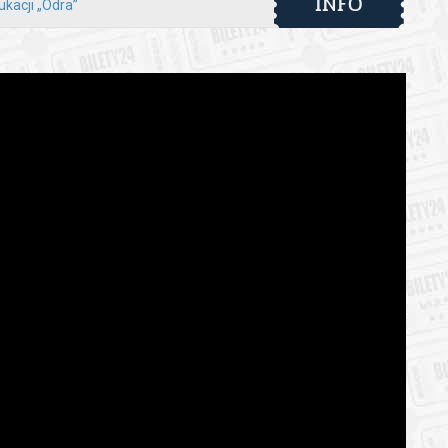
INFO
ukacji „Odra”