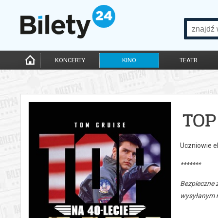
KONCERTY
KINO
TEATR
TOP
Uczniowie el
*******
Bezpieczne 
wysyłanym n