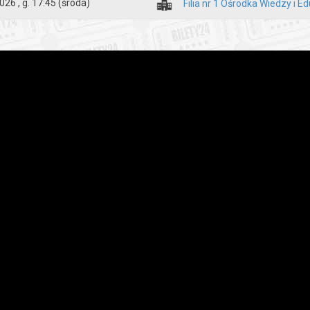
026 , g. 17:45
(środa)
Filia nr 1 Ośrodka Wiedzy i Ed