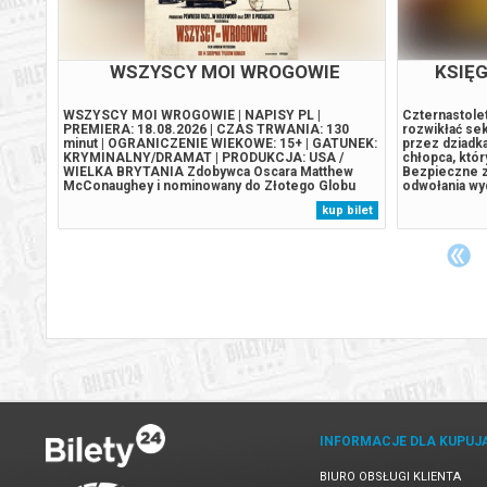
WSZYSCY MOI WROGOWIE
KSIĘG
MIERA:
WSZYSCY MOI WROGOWIE | NAPISY PL |
Czternastolet
PREMIERA: 18.08.2026 | CZAS TRWANIA: 130
rozwikłać sek
minut | OGRANICZENIE WIEKOWE: 15+ | GATUNEK:
przez dziadk
KRYMINALNY/DRAMAT | PRODUKCJA: USA /
chłopca, któr
bowa
WIELKA BRYTANIA Zdobywca Oscara Matthew
Bezpieczne z
siona
McConaughey i nominowany do Złotego Globu
odwołania wy
Kurt Russel w nieprzewidywalnej historii, która
zwrot środk
 bilet
kup bilet
, że ​​
podbiła serca widzów i krytyków na
wysyłanym na
*
międzynarodowych festiwalach. „Wszyscy moi
zakupu.
wrogowie” – film wyprodukowany przez...
INFORMACJE DLA KUPUJ
BIURO OBSŁUGI KLIENTA