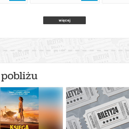
więcej
pobliżu