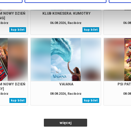
M NOWY DZIEŃ
KLUB KONESERA: KUMOTRY
NG]
cibórz
06.08.2026, Racibórz
06.08
kup bilet
kup bilet
M NOWY DZIEŃ
VAIANA
PSI PA
SY]
cibórz
08.08.2026, Racibórz
08.08
kup bilet
kup bilet
więcej