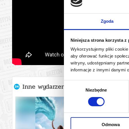
Zgoda
Niniejsza strona korzysta z
Wykorzystujemy pliki cookie 
aby oferować funkcje społecz
witryny, udostępniamy part
informacje z innymi danymi 
Wybór
Inne wydarzenia organizatora
Niezbędne
zgody
Odmowa