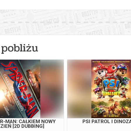
pobliżu
ER-MAN: CAŁKIEM NOWY
PSI PATROL I DINOZ
ZIEŃ [2D DUBBING]