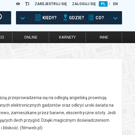
ZAREJESTRUJ SIĘ
ZALOGUJ SIĘ
PL
/
EN
KIEDY?
GDZIE?
CO?
CI
ONLINE
KARNETY
INNE
ością przeprowadzenia się na odległą angielską prowincję.
hanych elektronicznych gadżetów oraz odkryć uroki świata na
rzewo, zamieszkane przez barwne, ekscentryczne istoty. Jeśli
ierających dech przygód. Dzięki magicznym doświadczeniom
 bliskość. (filmweb.pl)