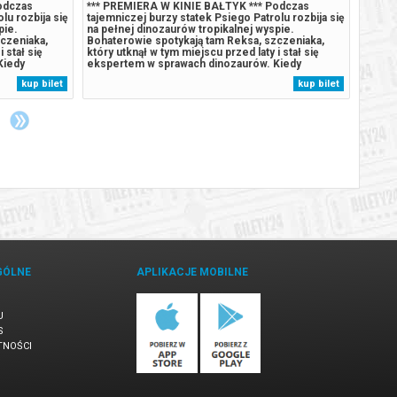
odczas
*** PREMIERA W KINIE BAŁTYK *** Podczas
*** P
lu rozbija się
tajemniczej burzy statek Psiego Patrolu rozbija się
tajemn
pie.
na pełnej dinozaurów tropikalnej wyspie.
na peł
czeniaka,
Bohaterowie spotykają tam Reksa, szczeniaka,
Bohate
 stał się
który utknął w tym miejscu przed laty i stał się
który 
Kiedy
ekspertem w sprawach dinozaurów. Kiedy
ekspe
olu, zaczyna
Humdinger, główny rywal Psiego Patrolu, zaczyna
Humdin
kup bilet
kup bilet
aturalne
lekkomyślnie eksploatować zasoby naturalne
lekkom
omnego,
wyspy, doprowadza do wybuchu ogromnego,
wyspy
uśpionego...
uśpion
GÓLNE
APLIKACJE MOBILNE
U
S
TNOŚCI