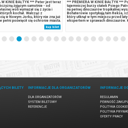
 W KINIE BAŁTYK *** Peter jest teraz
*** PREMIERA W KINIE BAŁTYK *** P
czyzną żyjącym samotnie - od
tajemniczej burzy statek Psiego Patro
łasnej woli wymazał się z życia i
na pełnej dinozaurów tropikalnej wys
 których kochał. Walcząc z
Bohaterowie spotykają tam Reksa, sz
cią w Nowym Jorku, który nie zna już
który utknął w tym miejscu przed laty i
 w pełni poświęcił się ochronie miasta.
ekspertem w sprawach dinozaurów. 
wymagania zaczynają go przytłaczać,
Humdinger, główny rywal Psiego Patr
kup bilet
je zaskakującą fizyczną przemianę,
lekkomyślnie eksploatować zasoby n
jego istnieniu,...
wyspy, doprowadza do wybuchu ogr
uśpionego...
ĄCYCH BILETY
INFORMACJE DLA ORGANIZATORÓW
INFORMACJE O
DLA ORGANIZATORÓW
REGULAMIN
SYSTEM BILETOWY
PEWNOŚĆ ZAKUP
REFERENCJE
POLITYKA COOKIE
POLITYKA PRYWA
OFERTY PRACY