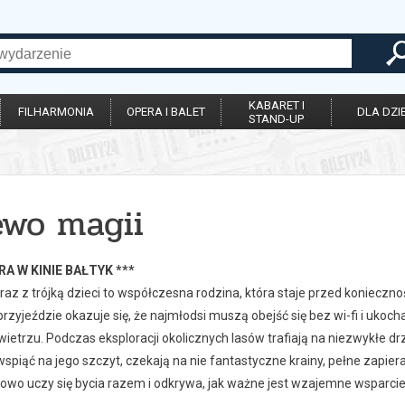
KABARET I
FILHARMONIA
OPERA I BALET
DLA DZIE
STAND-UP
ewo magii
RA W KINIE BAŁTYK ***
wraz z trójką dzieci to współczesna rodzina, która staje przed konieczn
rzyjeździe okazuje się, że najmłodsi muszą obejść się bez wi-fi i ukoc
etrzu. Podczas eksploracji okolicznych lasów trafiają na niezwykłe d
wspiąć na jego szczyt, czekają na nie fantastyczne krainy, pełne zap
owo uczy się bycia razem i odkrywa, jak ważne jest wzajemne wsparcie i