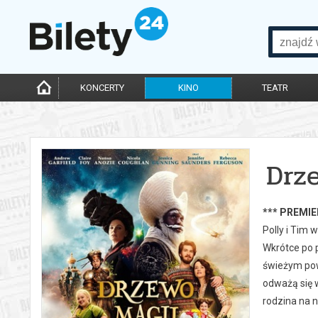
KONCERTY
KINO
TEATR
Drz
*** PREMIE
Polly i Tim 
Wkrótce po p
świeżym powi
odważą się 
rodzina na n