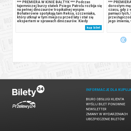
*** PREMIERA W KINIE BAŁTYK *** Podczas
*** PREMIERA
ija się
tajemniczej burzy statek Psiego Patrolu rozbija się
dorosłym męż
na pełnej dinozaurów tropikalnej wyspie.
czasu, gdy z w
ka,
Bohaterowie spotykają tam Reksa, szczeniaka,
pamięci tych,
ię
który utknął w tym miejscu przed laty i stał się
przestępczoś
ekspertem w sprawach dinozaurów. Kiedy
jego imienia,
czyna
Humdinger, główny rywal Psiego Patrolu, zaczyna
Gdy rosnące 
 bilet
kup bilet
e
lekkomyślnie eksploatować zasoby naturalne
presja wywołu
,
wyspy, doprowadza do wybuchu ogromnego,
która zagraża 
uśpionego...
INFORMACJE DLA KUPUJ
BIURO OBSŁUGI KLIENTA
WYŚLIJ BILET PONOWNIE
NEWSLETTER
ZMIANY W WYDARZENIACH
UBEZPIECZENIE BILETÓW