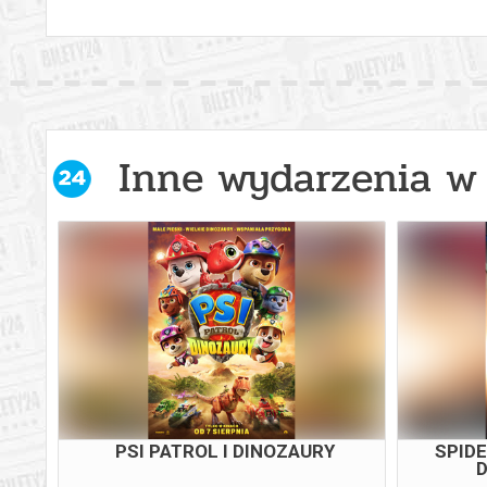
Inne wydarzenia w 
PSI PATROL I DINOZAURY
SPID
D