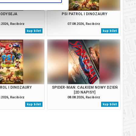
ODYSEJA
PSI PATROL I DINOZAURY
.2026, Racibórz
07.08.2026, Racibórz
kup bilet
kup bilet
TROL I DINOZAURY
SPIDER-MAN: CAŁKIEM NOWY DZIEŃ
[2D NAPISY]
.2026, Racibórz
08.08.2026, Racibórz
kup bilet
kup bilet