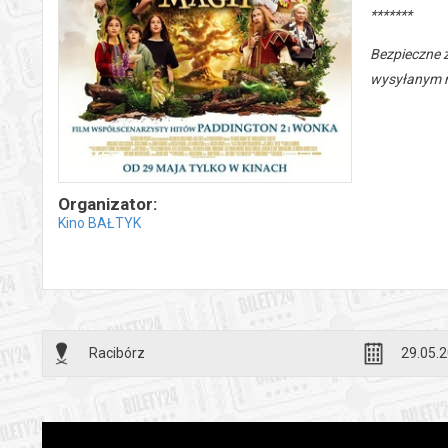
*******
Bezpieczne 
wysyłanym n
Organizator:
Kino BAŁTYK
Racibórz
29.05.2