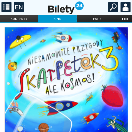
...
KONCERTY
KINO
TEATR
KABARET I
FILHARMONIA
OPERA I BALET
STAND-UP
DLA DZIECI
ONLINE
KARNETY