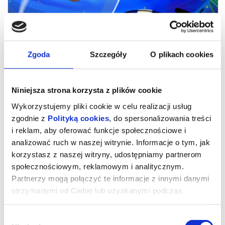
Zgoda
Szczegóły
O plikach cookies
Niniejsza strona korzysta z plików cookie
Wykorzystujemy pliki cookie w celu realizacji usług
zgodnie z
Polityką cookies
, do spersonalizowania treści
i reklam, aby oferować funkcje społecznościowe i
Niesamowite przygody skarpetek 3.
analizować ruch w naszej witrynie. Informacje o tym, jak
korzystasz z naszej witryny, udostępniamy partnerom
Ale kosmos!
społecznościowym, reklamowym i analitycznym.
Partnerzy mogą połączyć te informacje z innymi danymi
otrzymanymi od Ciebie lub uzyskanymi podczas
*** PRZEDPREMIERA / PREMIERA W KINIE BAŁTYK ***
Najbardziej odlotowi bohaterowie książek dla dzieci powracają do
korzystania z ich usług.
kin z nowymi przygodami. Zagadka detektywistyczna, pojedynki
na Dzikim Zachodzie i podróże w kosmos to dopiero początek!
Wybór