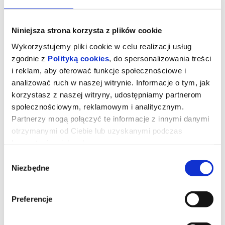
Niniejsza strona korzysta z plików cookie
Wykorzystujemy pliki cookie w celu realizacji usług
zgodnie z
Polityką cookies
, do spersonalizowania treści
i reklam, aby oferować funkcje społecznościowe i
analizować ruch w naszej witrynie. Informacje o tym, jak
korzystasz z naszej witryny, udostępniamy partnerom
społecznościowym, reklamowym i analitycznym.
Partnerzy mogą połączyć te informacje z innymi danymi
otrzymanymi od Ciebie lub uzyskanymi podczas
korzystania z ich usług.
Wybór
Niezbędne
zgody
Minionki i straszydła
Preferencje
Minionki ruszają w ekscytującą podróż dookoła świata. Chcą
znaleźć najbardziej przerażające potwory i nakręcić własny film
grozy. Mali pomocnicy Gru spotykają niezwykłe stworzenia i