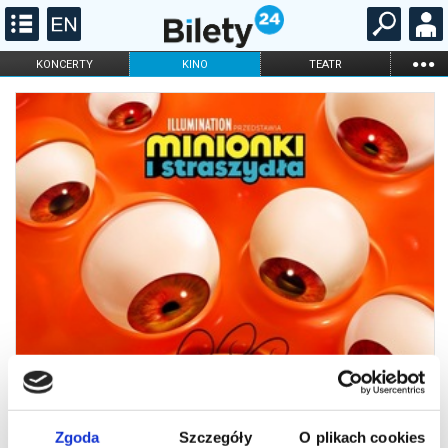
...
KONCERTY
KINO
TEATR
KABARET I
FILHARMONIA
OPERA I BALET
STAND-UP
DLA DZIECI
ONLINE
KARNETY
Zgoda
Szczegóły
O plikach cookies