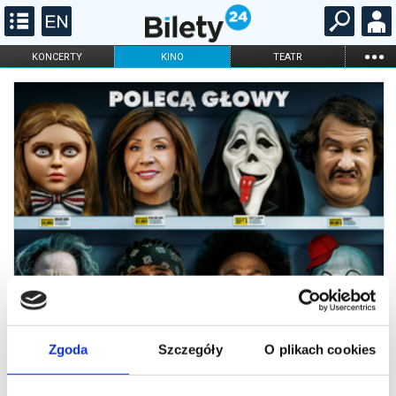
...
KONCERTY
KINO
TEATR
KABARET I
FILHARMONIA
OPERA I BALET
STAND-UP
DLA DZIECI
ONLINE
KARNETY
Zgoda
Szczegóły
O plikach cookies