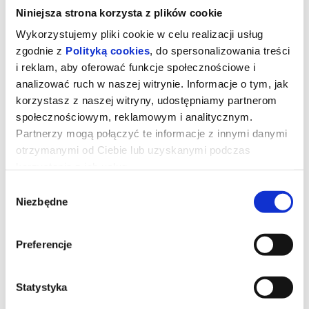
Niniejsza strona korzysta z plików cookie
Wykorzystujemy pliki cookie w celu realizacji usług
zgodnie z
Polityką cookies
, do spersonalizowania treści
i reklam, aby oferować funkcje społecznościowe i
analizować ruch w naszej witrynie. Informacje o tym, jak
korzystasz z naszej witryny, udostępniamy partnerom
społecznościowym, reklamowym i analitycznym.
Partnerzy mogą połączyć te informacje z innymi danymi
otrzymanymi od Ciebie lub uzyskanymi podczas
korzystania z ich usług.
Wybór
Niezbędne
zgody
Straszny film [DUBBING]
Preferencje
*** PREMIERA W KINIE BAŁTYK ***
Dwóch przyjaciół po raz kolejny wpada w sam środek chaosu z
udziałem zabójców, potworów i nadprzyrodzonych istot.
(filmweb.pl)
Statystyka
*******