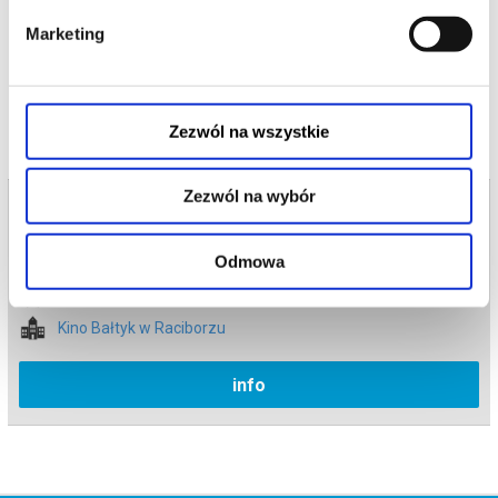
Bezpieczne zakupy w Bilety24. W przypadku odwołania
Marketing
wydarzenia, gwarantujemy automatyczny zwrot środków
potwierdzony komunikatem wysyłanym na adres e-mail, podany
podczas zakupu.
Zezwól na wszystkie
Zezwól na wybór
Bilety na termin:
08.06.2026 , g. 18:15 (poniedziałek)
Odmowa
08.06.2026 , g. 18:15
Racibórz
Kino Bałtyk w Raciborzu
info