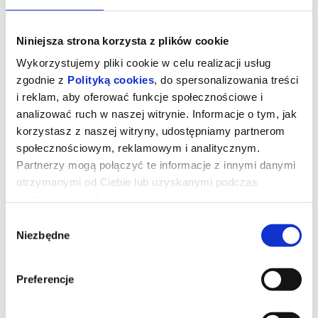
Niniejsza strona korzysta z plików cookie
Wykorzystujemy pliki cookie w celu realizacji usług
zgodnie z
Polityką cookies
, do spersonalizowania treści
i reklam, aby oferować funkcje społecznościowe i
analizować ruch w naszej witrynie. Informacje o tym, jak
korzystasz z naszej witryny, udostępniamy partnerom
społecznościowym, reklamowym i analitycznym.
Partnerzy mogą połączyć te informacje z innymi danymi
otrzymanymi od Ciebie lub uzyskanymi podczas
korzystania z ich usług.
Tom i Jerry: Przygoda w muzeum
Wybór
Niezbędne
zgody
*** PREMIERA W KINIE BAŁTYK ***
Podczas pościgu w nowojorskim Metropolitan Museum, Tom i
Preferencje
Jerry przypadkowo uruchamiają mityczny Astralny Kompas, który
przenosi ich do olśniewającego Złotego Miasta rodem ze
starożytnych legend. Tom zostaje uznany za bóstwo i staje się
ulubieńcem władcy oraz jego poddanych. Tymczasem Jerry