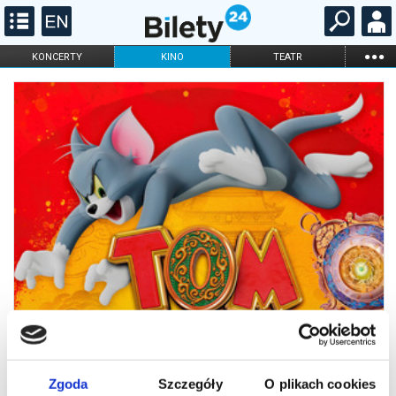
...
KONCERTY
KINO
TEATR
KABARET I
FILHARMONIA
OPERA I BALET
STAND-UP
DLA DZIECI
ONLINE
KARNETY
Zgoda
Szczegóły
O plikach cookies