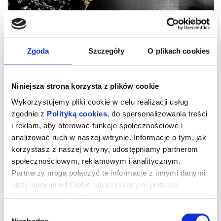
Zgoda
Szczegóły
O plikach cookies
Niniejsza strona korzysta z plików cookie
Wykorzystujemy pliki cookie w celu realizacji usług
zgodnie z
Polityką cookies
, do spersonalizowania treści
i reklam, aby oferować funkcje społecznościowe i
analizować ruch w naszej witrynie. Informacje o tym, jak
EPiC: Elvis Presley in Concert
korzystasz z naszej witryny, udostępniamy partnerom
społecznościowym, reklamowym i analitycznym.
Partnerzy mogą połączyć te informacje z innymi danymi
Elvis Presley, ikona kultury popularnej, „Król rock and rolla”,
otrzymanymi od Ciebie lub uzyskanymi podczas
do dziś pozostaje jednym z najlepiej sprzedających się
korzystania z ich usług.
artystów w historii (ponad miliard sprzedanych płyt na całym
świecie) i jedną z najbardziej rozpoznawalnych postaci w
historii muzyki i kultury XX wieku.
Wybór
EPiC: Elvis Presley in Concert, jedyne w swoim rodzaju, kinowe