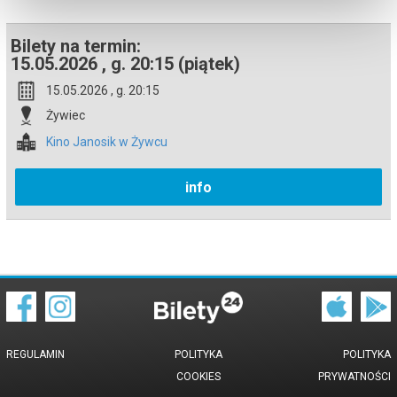
wydarzenia, gwarantujemy automatyczny zwrot środków
potwierdzony komunikatem wysyłanym na adres e-mail, podany
podczas zakupu.
Bilety na termin:
15.05.2026 , g. 20:15 (piątek)
15.05.2026 , g. 20:15
Żywiec
Kino Janosik w Żywcu
info
REGULAMIN
POLITYKA
POLITYKA
COOKIES
PRYWATNOŚCI