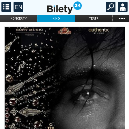
...
KONCERTY
KINO
TEATR
KABARET I
FILHARMONIA
OPERA I BALET
STAND-UP
DLA DZIECI
ONLINE
KARNETY