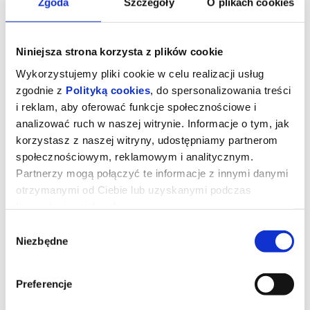
Zgoda
Szczegóły
O plikach cookies
Niniejsza strona korzysta z plików cookie
Wykorzystujemy pliki cookie w celu realizacji usług
zgodnie z
Polityką cookies
, do spersonalizowania treści
i reklam, aby oferować funkcje społecznościowe i
analizować ruch w naszej witrynie. Informacje o tym, jak
korzystasz z naszej witryny, udostępniamy partnerom
społecznościowym, reklamowym i analitycznym.
Partnerzy mogą połączyć te informacje z innymi danymi
otrzymanymi od Ciebie lub uzyskanymi podczas
korzystania z ich usług.
Wybór
Minionki i straszydła
Niezbędne
zgody
Preferencje
Po światowym sukcesie najzabawniejszej komedii lata 2024 roku,
„Gru i Minionki: pod przykrywką”, studio Illumination rozszerza
swój radosny animowany świat o nowy, pełen szaleństw rozdział