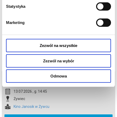
w nowym filmie „Minionki i straszydła”.
Statystyka
To zuchwała, absurdalna historia o tym, jak Minionki podbiły
Hollywood, zostały gwiazdami filmowymi, następnie straciły
wszystko, uwolniły straszydła, aby ostatecznie zjednoczyć siły i
spróbować ocalić planetę przed chaosem, który same wywołały.
Marketing
*******
Bezpieczne zakupy w Bilety24. W przypadku odwołania
wydarzenia, gwarantujemy automatyczny zwrot środków
potwierdzony komunikatem wysyłanym na adres e-mail, podany
Zezwól na wszystkie
podczas zakupu.
Zezwól na wybór
Odmowa
Bilety na termin:
13.07.2026 , g. 14:45 (poniedziałek)
13.07.2026 , g. 14:45
Żywiec
Kino Janosik w Żywcu