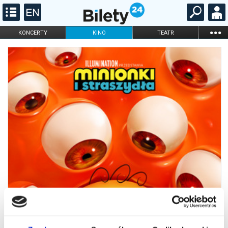
...
KONCERTY
KINO
TEATR
KABARET I
FILHARMONIA
OPERA I BALET
STAND-UP
DLA DZIECI
ONLINE
KARNETY