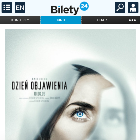
...
KONCERTY
KINO
TEATR
KABARET I
FILHARMONIA
OPERA I BALET
STAND-UP
DLA DZIECI
ONLINE
KARNETY