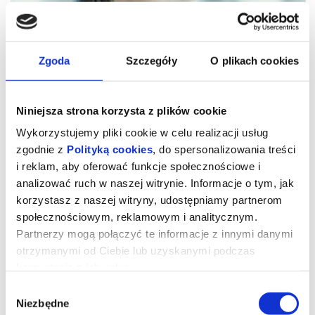
Zgoda
Szczegóły
O plikach cookies
Niniejsza strona korzysta z plików cookie
Wykorzystujemy pliki cookie w celu realizacji usług
zgodnie z
Polityką cookies
, do spersonalizowania treści
i reklam, aby oferować funkcje społecznościowe i
analizować ruch w naszej witrynie. Informacje o tym, jak
korzystasz z naszej witryny, udostępniamy partnerom
społecznościowym, reklamowym i analitycznym.
Partnerzy mogą połączyć te informacje z innymi danymi
otrzymanymi od Ciebie lub uzyskanymi podczas
korzystania z ich usług.
Wybór
Dzień objawienia
Niezbędne
zgody