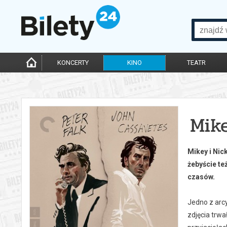
KONCERTY
KINO
TEATR
Mike
Mikey i Nic
żebyście te
czasów.
Jedno z arcy
zdjęcia trwa