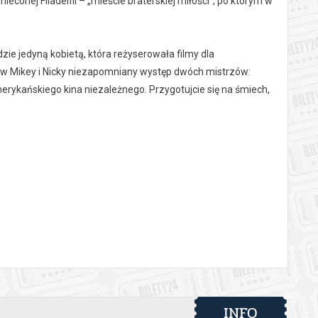
conej Filadelfii – „mieście braterskiej miłości”, po którym w
e jedyną kobietą, która reżyserowała filmy dla
y w Mikey i Nicky niezapomniany występ dwóch mistrzów:
erykańskiego kina niezależnego. Przygotujcie się na śmiech,
 automatyczny zwrot środków potwierdzony komunikatem
INFO