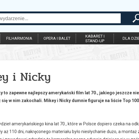
KABARET I
FILHARMONIA
OPERA I BALET
DLA DZIE
STAND-UP
y i Nicky
ky to zapewne najlepszy amerykański film lat 70., jakiego jeszcze nie
ż się w nim zakochali. Mikey i Nicky dumnie figuruje na liście Top 1
dzieł amerykańskiego kina lat 70., które w Polsce dopiero czeka na odk
ły aż 110 dni, nakręconego materiału było niesłychanie dużo, a montaż