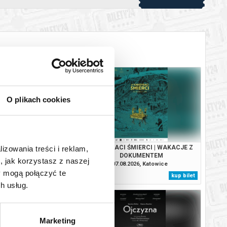
O plikach cookies
RA: GORZKIE ŚWIĘTA |
KANDYDACI ŚMIERCI | WAKACJE Z
lizowania treści i reklam,
CJA + DYSKUSJA
DOKUMENTEM
, jak korzystasz z naszej
.2026, Katowice
07.08.2026, Katowice
y mogą połączyć te
kup bilet
kup bilet
h usług.
Marketing