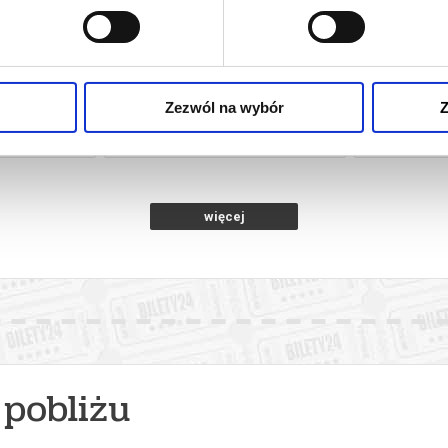
ENS?
ODYSEJA
RODZINA W
HISTOR
Zezwól na wybór
Z
towice
08.08.2026, Katowice
08.08
kup bilet
kup bilet
więcej
pobliżu