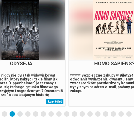
ODYSEJA
HOMO SAPIENS
e nigdy nie była tak widowiskowa!
******* Bezpieczne zakupy w Bilety2
lan, który nakręcił takie filmy jak
odwołania wydarzenia, gwarantujemy
" oraz "Oppenheimer" jest znany z
zwrot środków potwierdzony komun
boi się żadnego gatunku filmowego.
wysyłanym na adres e-mail, podany 
przyjętym i nagrodzonym 7 Oscarami®
zakupu.
ze" opowiadajacym historię
erwszej bomby atomowej, teraz
kup bilet
je nad adaptacją "Odysei". To
orstwa Homera uznawana za...