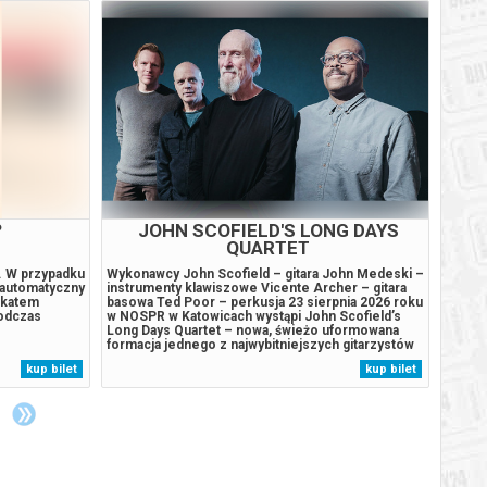
?
JOHN SCOFIELD'S LONG DAYS
FIL
QUARTET
4. W przypadku
Wykonawcy John Scofield – gitara John Medeski –
SEANS
 automatyczny
instrumenty klawiszowe Vicente Archer – gitara
„Wielk
ikatem
basowa Ted Poor – perkusja 23 sierpnia 2026 roku
porywa
podczas
w NOSPR w Katowicach wystąpi John Scofield’s
jednym
Long Days Quartet – nowa, świeżo uformowana
histor
formacja jednego z najwybitniejszych gitarzystów
XVIII 
współczesnego jazzu. Long Days Quartet to nazwa
bogact
kup bilet
kup bilet
wymyślona na cześć długich lipcowych dni. Świeżo
surowe
uformowana grupa zadebiutowała...
społec
Ospeda