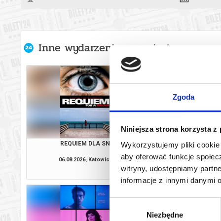
Inne wydarzenia organizatora
Zgoda
Niniejsza strona korzysta z
REQUIEM DLA SNU
ODYSEJ
Wykorzystujemy pliki cookie 
aby oferować funkcje społecz
06.08.2026, Katowice
07.08.2026, Ka
witryny, udostępniamy part
kup bilet
informacje z innymi danymi 
Wybór
Niezbędne
zgody