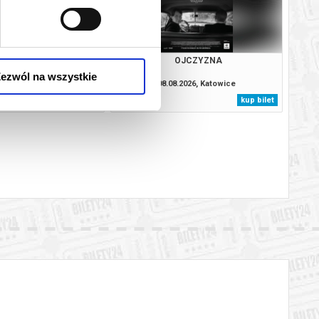
 KINIE: NIESAMOWITA
OJCZYZNA
IA MUMBO JUMBO
ezwól na wszystkie
.2026, Katowice
08.08.2026, Katowice
kup bilet
kup bilet