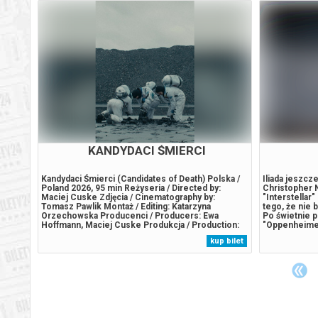
KANDYDACI ŚMIERCI
Kandydaci Śmierci (Candidates of Death) Polska /
Iliada jeszcz
azuo
Poland 2026, 95 min Reżyseria / Directed by:
Christopher No
wo
Maciej Cuske Zdjęcia / Cinematography by:
"Interstellar
annes.
Tomasz Pawlik Montaż / Editing: Katarzyna
tego, że nie 
Orzechowska Producenci / Producers: Ewa
Po świetnie 
Hoffmann, Maciej Cuske Produkcja / Production:
"Oppenheimer
ruchej
Fundacja Bydgoska Kronika Filmowa Festiwale i
powstania pi
 bilet
kup bilet
nagrody / Festivals and Awards: 2026 – MFF
reżyser pracu
w
Saloniki / Thessaloniki IFF Trzech chłopaków
opowieść aut
wraz...