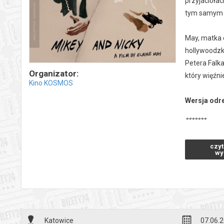
przyjaciołac
tym samym ro
May, matka 
hollywoodzk
Petera Falk
Organizator:
który więźni
Kino KOSMOS
Wersja odr
*******
Bezpieczne 
czyt
wysyłanym n
wy
Katowice
07.06.2