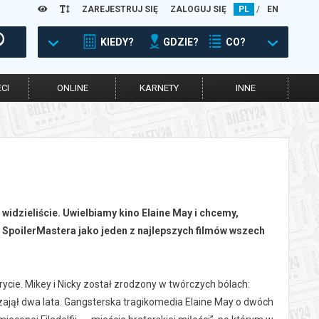
ZAREJESTRUJ SIĘ
ZALOGUJ SIĘ
PL
/
EN
KIEDY?
GDZIE?
CO?
CI
ONLINE
KARNETY
INNE
 widzieliście. Uwielbiamy kino Elaine May i chcemy,
00 SpoilerMastera jako jeden z najlepszych filmów wszech
rycie. Mikey i Nicky został zrodzony w twórczych bólach:
 zajął dwa lata. Gangsterska tragikomedia Elaine May o dwóch