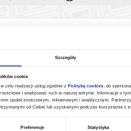
Szczegóły
 plików cookie
A
PEJZAŻ W KOLORZE SEPII
PRZEDPREMIE
w celu realizacji usług zgodnie z
Polityką cookies
, do spersona
PRELEK
nościowe i analizować ruch w naszej witrynie. Informacje o tym
towice
07.08.2026, Katowice
07.08
nerom społecznościowym, reklamowym i analitycznym. Partnerz
kup bilet
kup bilet
otrzymanymi od Ciebie lub uzyskanymi podczas korzystania z ic
Preferencje
Statystyka