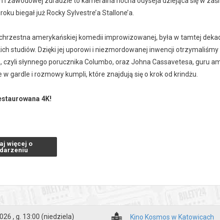
h i zawodowej zdradzie to kameralna nocna odyseja dziejąca się w zaśmie
ku biegał już Rocky Sylvestre’a Stallone’a.
chrzestna amerykańskiej komedii improwizowanej, była w tamtej dekadzi
ich studiów. Dzięki jej uporowi i niezmordowanej inwencji otrzymaliśm
a, czyli słynnego porucznika Columbo, oraz Johna Cassavetesa, guru am
e w gardle i rozmowy kumpli, które znajdują się o krok od krindżu.
estaurowana 4K!
zakupy w Bilety24. W przypadku odwołania wydarzenia, gwarantujemy
aj więcej o
a adres e-mail, podany podczas zakupu.
darzeniu
026 , g. 13:00
(niedziela)
Kino Kosmos w Katowicach