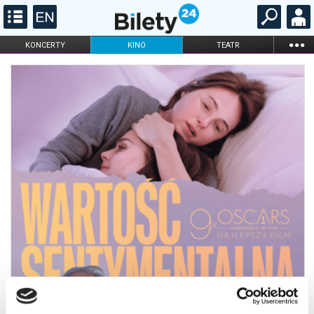
...
KONCERTY
KINO
TEATR
KABARET I
FILHARMONIA
OPERA I BALET
STAND-UP
DLA DZIECI
ONLINE
KARNETY