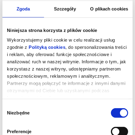
Zgoda
Szczegóły
O plikach cookies
Niniejsza strona korzysta z plików cookie
Wykorzystujemy pliki cookie w celu realizacji usług
zgodnie z
Polityką cookies
, do spersonalizowania treści
i reklam, aby oferować funkcje społecznościowe i
analizować ruch w naszej witrynie. Informacje o tym, jak
korzystasz z naszej witryny, udostępniamy partnerom
społecznościowym, reklamowym i analitycznym.
Partnerzy mogą połączyć te informacje z innymi danymi
Wartość sentymentalna
otrzymanymi od Ciebie lub uzyskanymi podczas
korzystania z ich usług.
Wybór
Nominowany do dziewięciu Oscarów najnowszy film Joachima
Triera, reżysera „Najgorszego człowieka na świecie”, z
Niezbędne
zgody
nominowanymi do Oscara w kategoriach aktorskich Renate
Reinsve, Stellanem Skarsgårdem, Ingą Ibsdotter Lilleaas i Elle
Fanning w rolach głównych. Jeden z najczęściej nagradzanych
i najważniejszych filmów tego roku, z muzyką skomponowaną
Preferencje
przez polską kompozytorkę Hanię Rani.