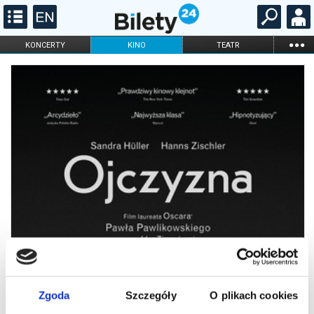
...
KONCERTY
KINO
TEATR
KABARET I
FILHARMONIA
OPERA I BALET
STAND-UP
DLA DZIECI
ONLINE
KARNETY
Zgoda
Szczegóły
O plikach cookies