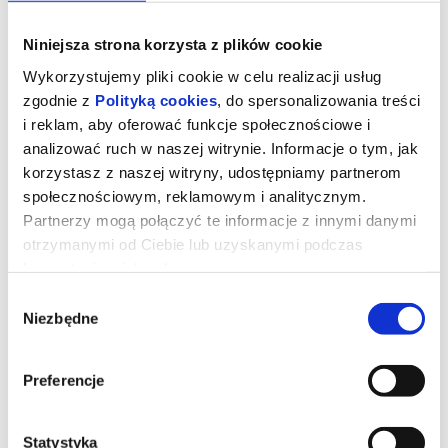
Niniejsza strona korzysta z plików cookie
Wykorzystujemy pliki cookie w celu realizacji usług
zgodnie z
Polityką cookies
, do spersonalizowania treści
i reklam, aby oferować funkcje społecznościowe i
analizować ruch w naszej witrynie. Informacje o tym, jak
korzystasz z naszej witryny, udostępniamy partnerom
społecznościowym, reklamowym i analitycznym.
Partnerzy mogą połączyć te informacje z innymi danymi
otrzymanymi od Ciebie lub uzyskanymi podczas
korzystania z ich usług.
Ojczyzna
Wybór
Niezbędne
zgody
"Ojczyzna" opowiada o relacji między Thomasem Mannem
(Hanns Zischler), laureatem Nagrody Nobla w dziedzinie literatury,
Preferencje
a jego córką Eriką (Sandra Hüller) – aktorką i pisarką. Akcja
rozgrywa się w szczytowym okresie zimnej wojny. Ojciec i córka
wyruszają w trudną, pełną emocji podróż czarnym Buickiem przez
zrujnowane Niemcy – z Frankfurtu pod kontrolą amerykańską do
Weimaru pod wpływem sowieckim. Po raz pierwszy od wojny
Statystyka