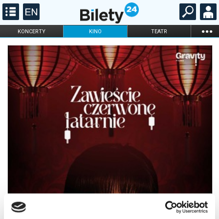
...
KONCERTY
KINO
TEATR
KABARET I
FILHARMONIA
OPERA I BALET
STAND-UP
DLA DZIECI
ONLINE
KARNETY