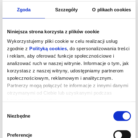
Zgoda
Szczegóły
O plikach cookies
Niniejsza strona korzysta z plików cookie
Wykorzystujemy pliki cookie w celu realizacji usług
zgodnie z
Polityką cookies
, do spersonalizowania treści
i reklam, aby oferować funkcje społecznościowe i
analizować ruch w naszej witrynie. Informacje o tym, jak
korzystasz z naszej witryny, udostępniamy partnerom
społecznościowym, reklamowym i analitycznym.
Zawieście czerwone latarnie (1991)
Partnerzy mogą połączyć te informacje z innymi danymi
otrzymanymi od Ciebie lub uzyskanymi podczas
korzystania z ich usług.
„Zawieście czerwone latarnie” to absolutna perła w bogatym i
Wybór
eklektycznym dorobku Zhanga Yimou
(„Żyć”, „Hero”). Adaptacja
opowiadania Su Tonga „Żony i konkubiny” przyniosła mu
Niezbędne
zgody
międzynarodowe uznanie i status nowego mistrza światowego
kina. Srebrny Lew w Wenecji, nagroda BAFTA dla najlepszego
filmu nieanglojęzycznego oraz nominacja oscarowa tylko
dopełniły sukces reżysera. W głównej roli błyszczy natomiast
Preferencje
Gong Li („Czerwone sorgo”, „Wyznania gejszy”), która