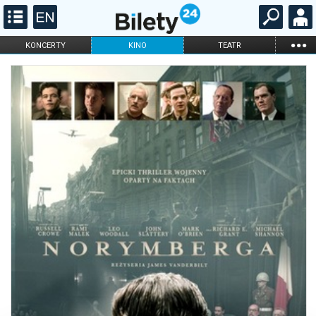
...
KONCERTY
KINO
TEATR
KABARET I
FILHARMONIA
OPERA I BALET
STAND-UP
DLA DZIECI
ONLINE
KARNETY