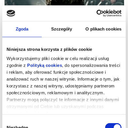
Zgoda
Szczegóły
O plikach cookies
Niniejsza strona korzysta z plików cookie
Wykorzystujemy pliki cookie w celu realizacji usług
zgodnie z
Polityką cookies
, do spersonalizowania treści
i reklam, aby oferować funkcje społecznościowe i
analizować ruch w naszej witrynie. Informacje o tym, jak
FILMY Z LEKTOREM - Norymberga
korzystasz z naszej witryny, udostępniamy partnerom
społecznościowym, reklamowym i analitycznym.
Partnerzy mogą połączyć te informacje z innymi danymi
Zdobywca Oscara® RUSSELL CROWE jako Hermann Göring w
otrzymanymi od Ciebie lub uzyskanymi podczas
ekranizacji wstrząsającej książki „Göring i psychiatra”.
korzystania z ich usług.
Nagrodzony Oscarem® RAMI MALEK jako psychiatra, który
podejmuje psychologiczną grę z człowiekiem
Wybór
współodpowiedzialnym za największe zbrodnie w historii
Niezbędne