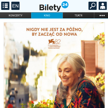
...
KONCERTY
KINO
TEATR
KABARET I
FILHARMONIA
OPERA I BALET
STAND-UP
DLA DZIECI
ONLINE
KARNETY