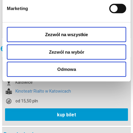
Katowice
Marketing
Kinoteatr Rialto w Katowicach
info
Zezwól na wszystkie
Inne terminy
Zezwól na wybór
Drugie życie
Odmowa
13.08.2026 , g. 13:30
Katowice
Kinoteatr Rialto w Katowicach
od 15,50 pln
kup bilet