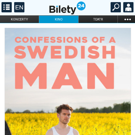
...
KONCERTY
KINO
TEATR
KABARET I
FILHARMONIA
OPERA I BALET
STAND-UP
DLA DZIECI
ONLINE
KARNETY