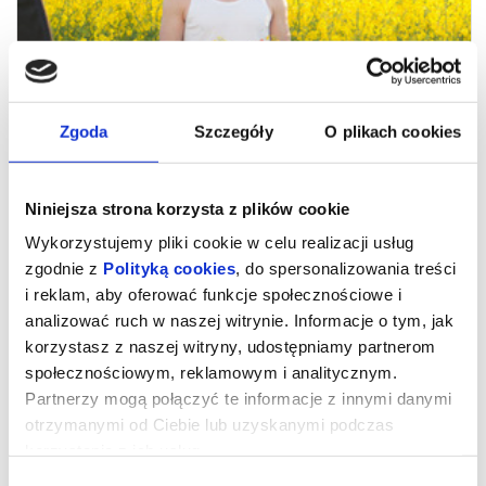
Zgoda
Szczegóły
O plikach cookies
Niniejsza strona korzysta z plików cookie
Wykorzystujemy pliki cookie w celu realizacji usług
zgodnie z
Polityką cookies
, do spersonalizowania treści
i reklam, aby oferować funkcje społecznościowe i
23. MDAG: Wyznania szwedzkiego
analizować ruch w naszej witrynie. Informacje o tym, jak
mężczyzny (Confessions of a
korzystasz z naszej witryny, udostępniamy partnerom
Swedish Man)
społecznościowym, reklamowym i analitycznym.
Partnerzy mogą połączyć te informacje z innymi danymi
otrzymanymi od Ciebie lub uzyskanymi podczas
Wyznania pieprzyka
korzystania z ich usług.
(Confessions of a Mole)
Chiny, Polska / China, Poland 2025, 92 min
Wybór
Reżyseria / Directed by: Mo Tan