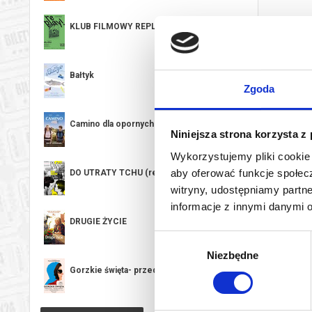
KLUB FILMOWY REPLAY!: Billy Elliot
Bałtyk
Zgoda
Camino dla opornych-przedpremiera
Niniejsza strona korzysta z
Wykorzystujemy pliki cookie 
aby oferować funkcje społecz
DO UTRATY TCHU (re-release)
witryny, udostępniamy part
informacje z innymi danymi 
DRUGIE ŻYCIE
Wybór
Niezbędne
zgody
Gorzkie święta- przedpremiera