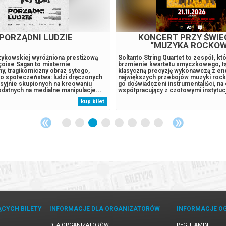
PORZĄDNI LUDZIE
KONCERT PRZY ŚWI
“MUZYKA ROCKOW
ykowskiej wyróżniona prestiżową
Soltanto String Quartet to zespół, któ
çoise Sagan to misternie
brzmienie kwartetu smyczkowego, ł
y, tragikomiczny obraz sytego,
klasyczną precyzję wykonawczą z en
o społeczeństwa: ludzi dręczonych
największych przebojów muzyki roc
esyjnie skupionych na kreowaniu
go doświadczeni instrumentaliści, na
datnych na medialne manipulacje...
współpracujący z czołowymi instytuc
2014. Zamożna rodzina: matka i troje
muzycznymi w Polsce, takimi jak N
kup bilet
h już, dzieci. Niezachwiany rytm
Muzyki, Filharmonia Sudecka oraz Fi
, wyznaczany przez kolejne
Poznańska. Największe przeboje św
rocka...
ĄCYCH BILETY
INFORMACJE DLA ORGANIZATORÓW
INFORMACJE O
DLA ORGANIZATORÓW
REGULAMIN