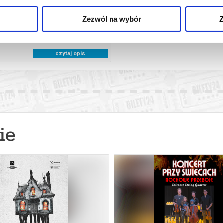
Zezwól na wybór
Z
OSTATNI KONSJERŻ
czytaj opis
ie