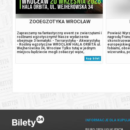
Niebo nad Normandią- przedpremiera
ZOOEGZOTYKA WROCŁAW
,
Zapraszamy na fantastyczny event ze zwierzętami i
Powieść Wyrz
OPĘTANIE + TRASA PLAKATOWA
roślinami egzotycznymi! Nasze wydarzenie
nagrodą Fran
24. W
obejmuje 3 tematyki: - Terrarystykę - Akwarystykę
skonstruowan
emy
- Rośliny egzotyczne WROCŁAW HALA ORBITA ul.
europejskieg
Wejherowska 34, Wrocław Tylko tutaj w jednym
fobiami, obs
odany
miejscu będziecie mogli zobaczyć węże,
wizerunku, po
Obcy
jaszczurki, żółwie, żaby, owady, ślimaki, mrówki,
Francja, rok 
 bilet
kup bilet
pająki, ryby i rośliny z całego świata! Przyjdź na
jej, dorosłyc
zakupy związane ze światem egzotycznych...
codzienności
familijne...
Ostatni Konsjerż
PROCES
Pejzaż w kolorze sepi
INFORMACJE DLA KUPUJ
BIURO OBSŁUGI KLIENTA