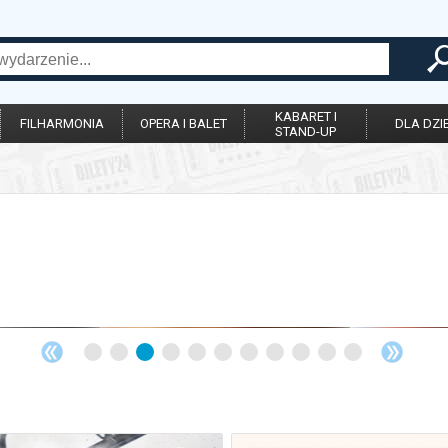
KABARET I
FILHARMONIA
OPERA I BALET
DLA DZIE
STAND-UP