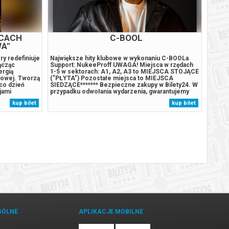
ECACH
C-BOOL
A"
ry redefiniuje
Największe hity klubowe w wykonaniu C-BOOLa
„Jeśli 
ącząc
Support: NukeeProff UWAGA! Miejsca w rzędach
najwię
ergią
1-5 w sektorach: A1, A2, A3 to MIEJSCA STOJĄCE
cotygo
kowej. Tworzą
("PŁYTA") Pozostałe miejsca to MIEJSCA
jednej
 co dzień
SIEDZĄCE******* Bezpieczne zakupy w Bilety24. W
nie dl
jami
przypadku odwołania wydarzenia, gwarantujemy
Połudn
arodowe Forum
automatyczny zwrot środków potwierdzony
wieczó
kup bilet
kup bilet
lharmonia
komunikatem wysyłanym na adres e-mail, podany
– w sp
iatowego
podczas zakupu.
domu p
GÓLNE
APLIKACJE MOBILNE