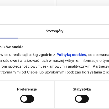
czytaj opis
czyta
Szczegóły
 plików cookie
w celu realizacji usług zgodnie z
Polityką cookies
, do spersona
nościowe i analizować ruch w naszej witrynie. Informacje o tym
nerom społecznościowym, reklamowym i analitycznym. Partnerz
OSTATNI KONSJERŻ
otrzymanymi od Ciebie lub uzyskanymi podczas korzystania z ic
06.08.2026
Preferencje
Statystyka
20:30