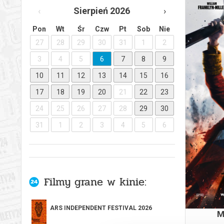
‹
Sierpień 2026
›
Pon
Wt
Śr
Czw
Pt
Sob
Nie
27
28
29
30
31
1
2
3
4
5
6
7
8
9
10
11
12
13
14
15
16
17
18
19
20
21
22
23
M
24
25
26
27
28
29
30
31
1
2
3
4
5
6
Filmy grane w kinie:
ARS INDEPENDENT FESTIVAL 2026
M