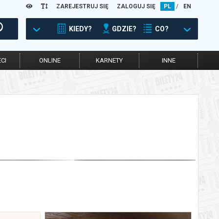
ZAREJESTRUJ SIĘ
ZALOGUJ SIĘ
PL
/
EN
KIEDY?
GDZIE?
CO?
CI
ONLINE
KARNETY
INNE