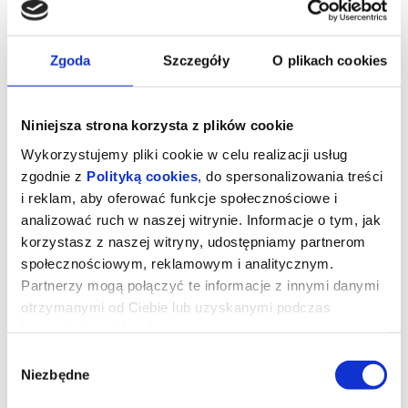
Zgoda
Szczegóły
O plikach cookies
Niniejsza strona korzysta z plików cookie
WĘDRÓWKA NA PÓŁNOC
Wykorzystujemy pliki cookie w celu realizacji usług
„Wędrówka na północ” to filmowa pochwała pieszej podróży, podczas
zgodnie z
Polityką cookies
, do spersonalizowania treści
której wysiłek wynagradzają oszałamiające widoki, życie nabiera
właściwej perspektywy,...
i reklam, aby oferować funkcje społecznościowe i
analizować ruch w naszej witrynie. Informacje o tym, jak
09.08.2026, Katowice
korzystasz z naszej witryny, udostępniamy partnerom
kup bilet
społecznościowym, reklamowym i analitycznym.
Partnerzy mogą połączyć te informacje z innymi danymi
otrzymanymi od Ciebie lub uzyskanymi podczas
korzystania z ich usług.
Wybór
Niezbędne
zgody