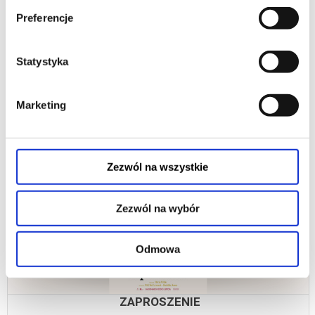
Preferencje
PEJZAŻ W KOLORZE SEPI
Statystyka
Wielka Brytania, 1982 rok. Niki to młoda japońsko-brytyjska pisarka, która
postanawia odwiedzić swoją matkę Etsuko, by lepiej zrozumieć rodzinną
przeszłość....
Marketing
09.08.2026, Katowice
kup bilet
Zezwól na wszystkie
Zezwól na wybór
Odmowa
ZAPROSZENIE