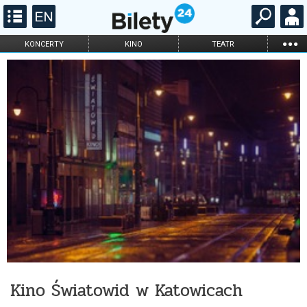
...
KONCERTY
KINO
TEATR
KABARET I
FILHARMONIA
OPERA I BALET
STAND-UP
DLA DZIECI
ONLINE
KARNETY
Kino Światowid w Katowicach