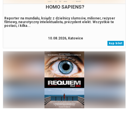
HOMO SAPIENS?
Reporter na mundialu, ksiądz z dzielnicy slumsów, milioner, reżyser
filmowy, neurotyczny intelektualista, prezydent elekt. Wszystkie te
postaci, i kilka...
10.08.2026, Katowice
kup bilet
REQUIEM DLA SNU (RE-RELEASE)
„Requiem dla snu” to wstrząsająca opowieść o czwórce bohaterów z
Brooklynu, którzy w pogoni za realizacją swoich marzeń odbywają podróż